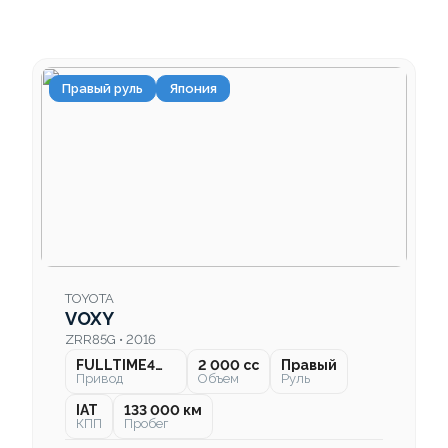
Правый руль
Япония
TOYOTA
VOXY
ZRR85G • 2016
FULLTIME4WD
2 000 cc
Правый
Привод
Объем
Руль
IAT
133 000 км
КПП
Пробег