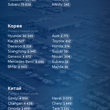
Subaru
Infinity
75 838
145
Корея
Только левый руль
Hyundai
Audi
32 346
2 771
Kia
Toyota
29 527
412
Daewoo
Honda
6 318
374
SsangYong
Suzuki
5 345
19
Genesis
Nissan
4 973
304
Mercedes Benz
Subaru
8 056
15
BMW
Mazda
6 940
15
Китай
Только левый руль
Geely
Haval
4 854
3 073
Changan
Chery
4 428
1 449
Omoda
Tank
1 449
1 331