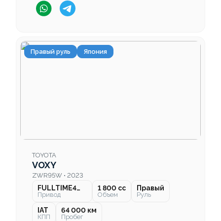
Правый руль
Япония
TOYOTA
VOXY
ZWR95W • 2023
FULLTIME4WD
1 800 cc
Правый
Привод
Объем
Руль
IAT
64 000 км
КПП
Пробег