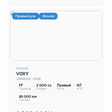
Правый руль
Япония
TOYOTA
VOXY
ZRR80W • 2016
FF
2 000 cc
Правый
IAT
Привод
Объем
Руль
КПП
85 000 км
Пробег