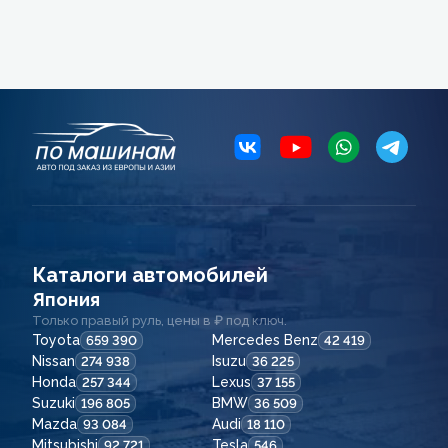
Каталоги автомобилей
Япония
Только правый руль, цены в ₽ под ключ.
Toyota
Mercedes Benz
659 390
42 419
Nissan
Isuzu
274 938
36 225
Honda
Lexus
257 344
37 155
Suzuki
BMW
196 805
36 509
Mazda
Audi
93 084
18 110
Mitsubishi
Tesla
92 721
546