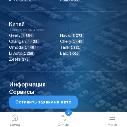
Китай
Только левый руль
Geely
Haval
4 854
3 073
Changan
Chery
4 428
1 449
Omoda
Tank
1 449
1 331
Li Auto
Baic
1 258
1 015
Zeekr
378
Информация
Сервисы
Оставить заявку на авто
6
2021 - 2026
© ООО "Сейфкар ВЛ"
Домой
Фильтр
Меню