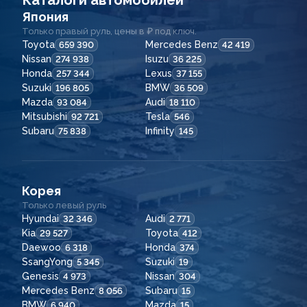
Каталоги автомобилей
Япония
Только правый руль, цены в ₽ под ключ.
Toyota
Mercedes Benz
659 390
42 419
Nissan
Isuzu
274 938
36 225
Honda
Lexus
257 344
37 155
Suzuki
BMW
196 805
36 509
Mazda
Audi
93 084
18 110
Mitsubishi
Tesla
92 721
546
Subaru
Infinity
75 838
145
Корея
Только левый руль
Hyundai
Audi
32 346
2 771
Kia
Toyota
29 527
412
Daewoo
Honda
6 318
374
SsangYong
Suzuki
5 345
19
Genesis
Nissan
4 973
304
Mercedes Benz
Subaru
8 056
15
BMW
Mazda
6 940
15