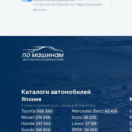
согласие на обработку персональных
данных.
Каталоги автомобилей
Япония
Только правый руль, цены в ₽ под ключ.
Т
Toyota
Mercedes Benz
H
659 390
42 419
Nissan
Isuzu
K
274 938
36 225
Honda
Lexus
257 344
37 155
Suzuki
BMW
196 805
36 509