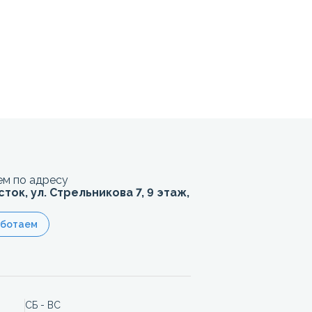
м по адресу
сток, ул. Стрельникова 7, 9 этаж,
аботаем
СБ - ВС