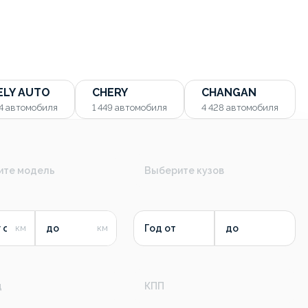
ELY AUTO
CHERY
CHANGAN
54
автомобиля
1 449
автомобиля
4 428
автомобиля
ите модель
Выберите кузов
 от
до
Год от
до
д
КПП