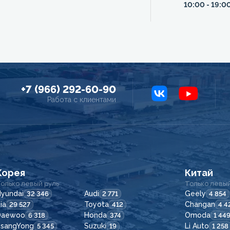
10:00 - 19:0
+7 (966) 292-60-90
Работа с клиентами
Корея
Китай
олько левый руль
Только левый
yundai
Audi
Geely
32 346
2 771
4 854
ia
Toyota
Changan
29 527
412
4 4
Daewoo
Honda
Omoda
6 318
374
1 44
SsangYong
Suzuki
Li Auto
5 345
19
1 258