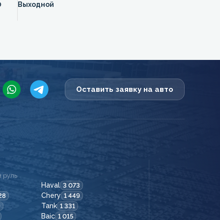
0
Выходной
Оставить заявку на авто
 руль
Haval
3 073
Chery
28
1 449
Tank
9
1 331
Baic
1 015