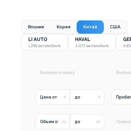
Япония
Корея
Китай
США
LI AUTO
HAVAL
GE
1 258
автомобиля
3 073
автомобиля
4 8
Выберите марку
Выбер
Цена от
до
Пробег
Объем от
до
Приво