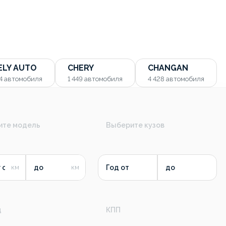
ELY AUTO
CHERY
CHANGAN
54
автомобиля
1 449
автомобиля
4 428
автомобиля
ите модель
Выберите кузов
 от
до
Год от
до
д
КПП