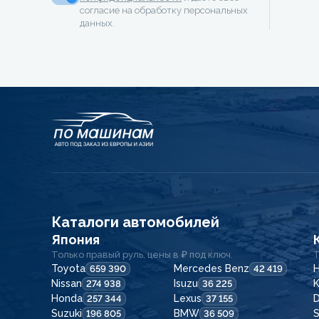
согласие на обработку персональных
данных.
Каталоги автомобилей
Япония
Только правый руль, цены в ₽ под ключ.
Т
Toyota
Mercedes Benz
H
659 390
42 419
Nissan
Isuzu
K
274 938
36 225
Honda
Lexus
257 344
37 155
Suzuki
BMW
196 805
36 509