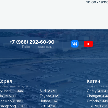
10:00 - 19:0
+7 (966) 292-60-90
Работа с клиентами
Корея
Китай
олько левый руль
Только левый
yundai
Audi
Geely
32 346
2 771
4 854
ia
Toyota
Changan
29 527
412
4 4
Daewoo
Honda
Omoda
6 318
374
1 44
SsangYong
Suzuki
Li Auto
5 345
19
1 258