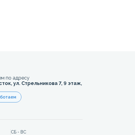
м по адресу
сток, ул. Стрельникова 7, 9 этаж,
аботаем
СБ - ВС