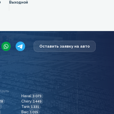
0
Выходной
Оставить заявку на авто
 руль
Haval
3 073
Chery
28
1 449
Tank
9
1 331
Baic
1 015