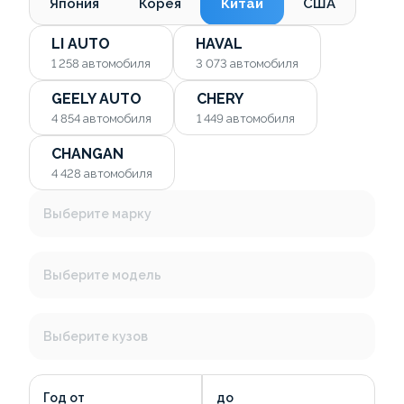
Япония
Корея
Китай
США
LI AUTO
HAVAL
1 258
автомобиля
3 073
автомобиля
GEELY AUTO
CHERY
4 854
автомобиля
1 449
автомобиля
CHANGAN
4 428
автомобиля
Выберите марку
Выберите модель
Выберите кузов
Год от
до