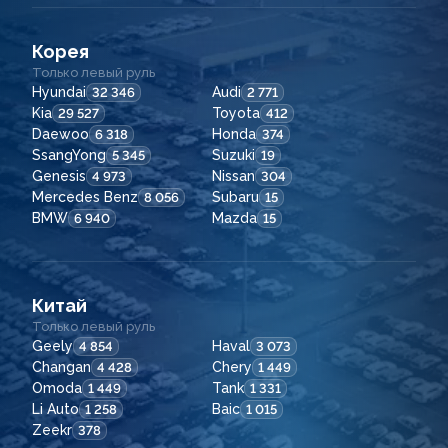
Корея
Только левый руль
Hyundai
Audi
32 346
2 771
Kia
Toyota
29 527
412
Daewoo
Honda
6 318
374
SsangYong
Suzuki
5 345
19
Genesis
Nissan
4 973
304
Mercedes Benz
Subaru
8 056
15
BMW
Mazda
6 940
15
Китай
Только левый руль
Geely
Haval
4 854
3 073
Changan
Chery
4 428
1 449
Omoda
Tank
1 449
1 331
Li Auto
Baic
1 258
1 015
Zeekr
378