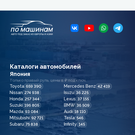
Каталоги автомобилей
Япония
Только правый руль, цены в ₽ под ключ.
Toyota
Mercedes Benz
659 390
42 419
Nissan
Isuzu
274 938
36 225
Honda
Lexus
257 344
37 155
Suzuki
BMW
196 805
36 509
Mazda
Audi
93 084
18 110
Mitsubishi
Tesla
92 721
546
Subaru
Infinity
75 838
145