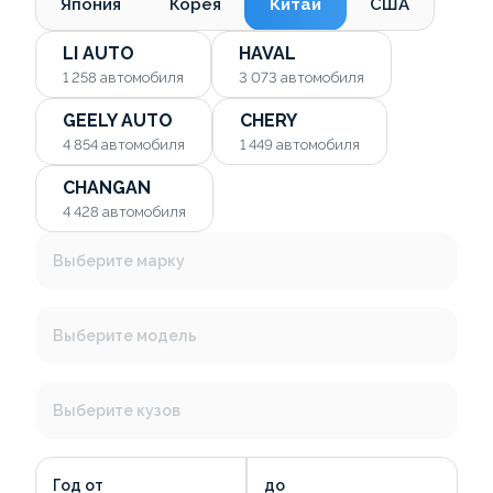
Япония
Корея
Китай
США
LI AUTO
HAVAL
1 258
автомобиля
3 073
автомобиля
GEELY AUTO
CHERY
4 854
автомобиля
1 449
автомобиля
CHANGAN
4 428
автомобиля
Выберите марку
Выберите модель
Выберите кузов
Год от
до