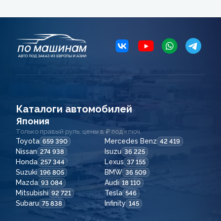
Каталоги автомобилей
Япония
Только правый руль, цены в ₽ под ключ.
Toyota
Mercedes Benz
659 390
42 419
Nissan
Isuzu
274 938
36 225
Honda
Lexus
257 344
37 155
Suzuki
BMW
196 805
36 509
Mazda
Audi
93 084
18 110
Mitsubishi
Tesla
92 721
546
Subaru
Infinity
75 838
145