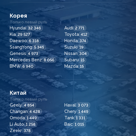
Корея
Только левый руль
Hyundai
Audi
32 346
2 771
Kia
Toyota
29 527
412
Daewoo
Honda
6 318
374
SsangYong
Suzuki
5 345
19
Genesis
Nissan
4 973
304
Mercedes Benz
Subaru
8 056
15
BMW
Mazda
6 940
15
Китай
Только левый руль
Geely
Haval
4 854
3 073
Changan
Chery
4 428
1 449
Omoda
Tank
1 449
1 331
Li Auto
Baic
1 258
1 015
Zeekr
378