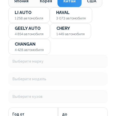
Япония
Корея
Китай
США
LI AUTO
HAVAL
1 258
автомобиля
3 073
автомобиля
GEELY AUTO
CHERY
4 854
автомобиля
1 449
автомобиля
CHANGAN
4 428
автомобиля
Выберите марку
Выберите модель
Выберите кузов
Год от
до