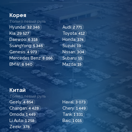
Корея
Только левый руль
Hyundai
Audi
32 346
2 771
Kia
Toyota
29 527
412
Daewoo
Honda
6 318
374
SsangYong
Suzuki
5 345
19
Genesis
Nissan
4 973
304
Mercedes Benz
Subaru
8 056
15
BMW
Mazda
6 940
15
Китай
Только левый руль
Geely
Haval
4 854
3 073
Changan
Chery
4 428
1 449
Omoda
Tank
1 449
1 331
Li Auto
Baic
1 258
1 015
Zeekr
378