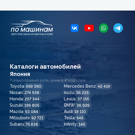
Каталоги автомобилей
Япония
Только правый руль, цены в ₽ под ключ.
Toyota
Mercedes Benz
659 390
42 419
Nissan
Isuzu
274 938
36 225
Honda
Lexus
257 344
37 155
Suzuki
BMW
196 805
36 509
Mazda
Audi
93 084
18 110
Mitsubishi
Tesla
92 721
546
Subaru
Infinity
75 838
145