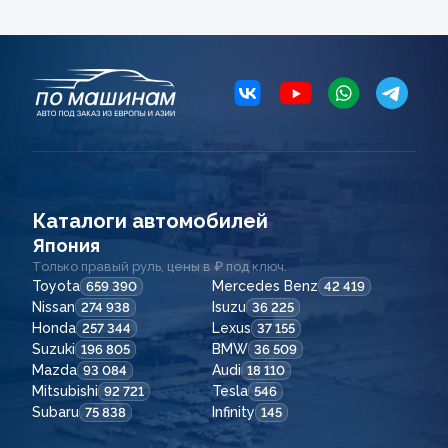
Каталоги автомобилей
Япония
Только правый руль, цены в ₽ под ключ.
Toyota
Mercedes Benz
659 390
42 419
Nissan
Isuzu
274 938
36 225
Honda
Lexus
257 344
37 155
Suzuki
BMW
196 805
36 509
Mazda
Audi
93 084
18 110
Mitsubishi
Tesla
92 721
546
Subaru
Infinity
75 838
145