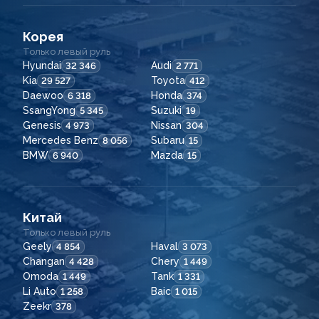
Корея
Только левый руль
Hyundai
Audi
32 346
2 771
Kia
Toyota
29 527
412
Daewoo
Honda
6 318
374
SsangYong
Suzuki
5 345
19
Genesis
Nissan
4 973
304
Mercedes Benz
Subaru
8 056
15
BMW
Mazda
6 940
15
Китай
Только левый руль
Geely
Haval
4 854
3 073
Changan
Chery
4 428
1 449
Omoda
Tank
1 449
1 331
Li Auto
Baic
1 258
1 015
Zeekr
378