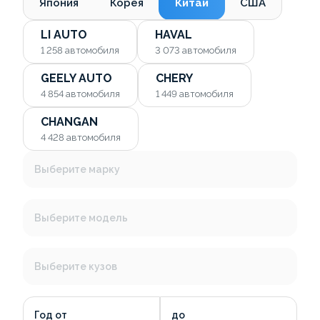
Япония
Корея
Китай
США
LI AUTO
HAVAL
1 258
автомобиля
3 073
автомобиля
GEELY AUTO
CHERY
4 854
автомобиля
1 449
автомобиля
CHANGAN
4 428
автомобиля
Выберите марку
Выберите модель
Выберите кузов
Год от
до