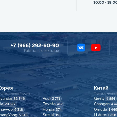
10:00 - 19:0
+7 (966) 292-60-90
Работа с клиентами
Корея
Китай
олько левый руль
Только левый
yundai
Audi
Geely
32 346
2 771
4 854
ia
Toyota
Changan
29 527
412
4 4
Daewoo
Honda
Omoda
6 318
374
1 44
SsangYong
Suzuki
Li Auto
5 345
19
1 258