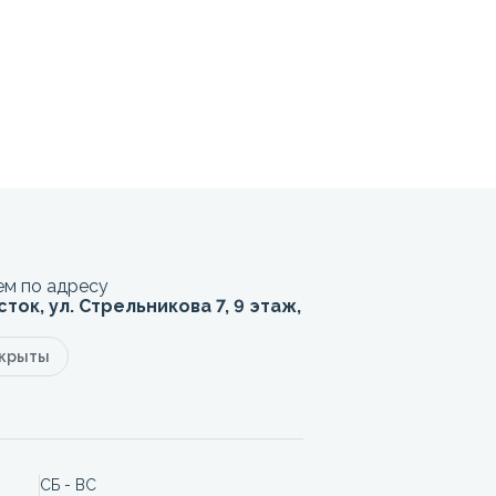
м по адресу
сток, ул. Стрельникова 7, 9 этаж,
акрыты
СБ - ВС