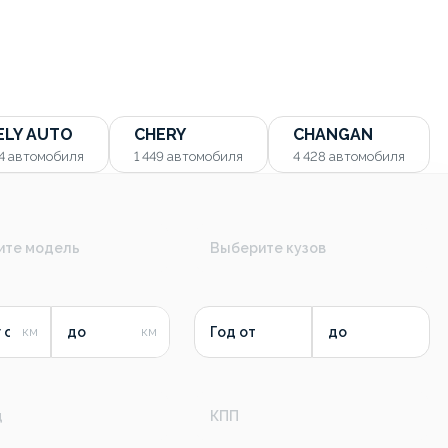
ELY AUTO
CHERY
CHANGAN
54
автомобиля
1 449
автомобиля
4 428
автомобиля
ите модель
Выберите кузов
 от
до
Год от
до
д
КПП