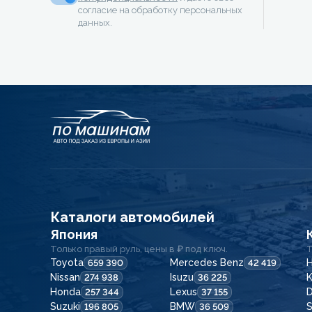
согласие на обработку персональных
данных.
Каталоги автомобилей
Япония
Только правый руль, цены в ₽ под ключ.
Т
Toyota
Mercedes Benz
H
659 390
42 419
Nissan
Isuzu
K
274 938
36 225
Honda
Lexus
257 344
37 155
Suzuki
BMW
196 805
36 509