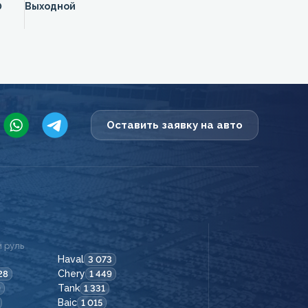
0
Выходной
Оставить заявку на авто
 руль
Haval
3 073
Chery
28
1 449
Tank
9
1 331
Baic
1 015