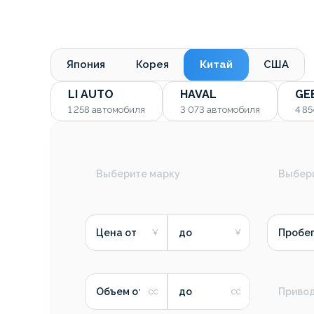
Япония
Корея
Китай
США
LI AUTO
HAVAL
GE
1 258
автомобиля
3 073
автомобиля
4 8
Выберите марку
Выбер
Цена от
до
Пробег
Объем от
до
Приво