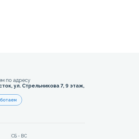
м по адресу
сток, ул. Стрельникова 7, 9 этаж,
аботаем
СБ - ВС