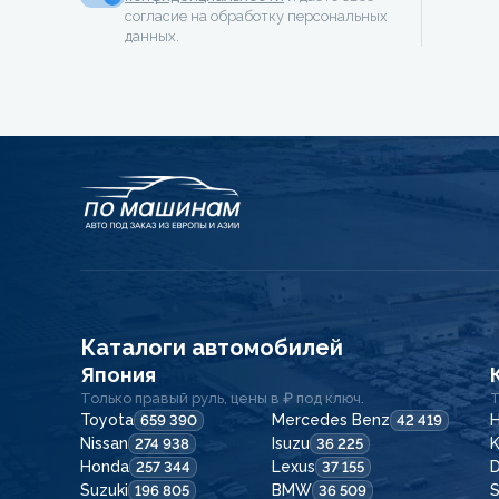
согласие на обработку персональных
данных.
Каталоги автомобилей
Япония
Только правый руль, цены в ₽ под ключ.
Т
Toyota
Mercedes Benz
H
659 390
42 419
Nissan
Isuzu
K
274 938
36 225
Honda
Lexus
257 344
37 155
Suzuki
BMW
196 805
36 509