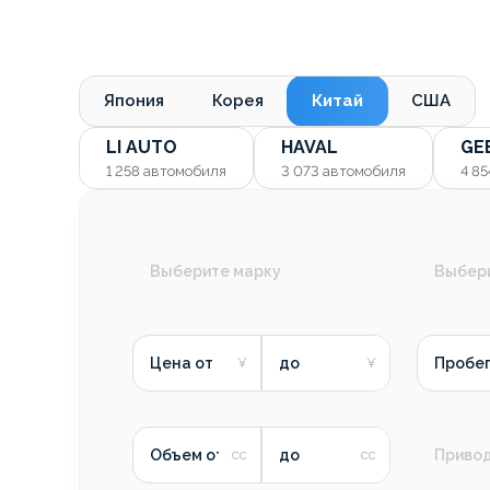
Япония
Корея
Китай
США
LI AUTO
HAVAL
GE
1 258
автомобиля
3 073
автомобиля
4 8
Выберите марку
Выбер
Цена от
до
Пробег
Объем от
до
Приво