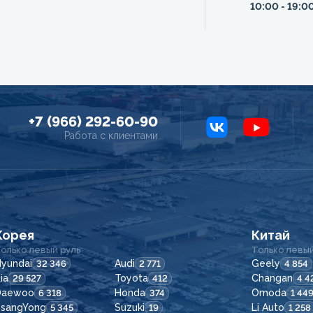
10:00 - 19:0
+7 (966) 292-60-90
Работа с клиентами
Корея
Китай
олько левый руль
Только левый
yundai
Audi
Geely
32 346
2 771
4 854
ia
Toyota
Changan
29 527
412
4 4
Daewoo
Honda
Omoda
6 318
374
1 44
SsangYong
Suzuki
Li Auto
5 345
19
1 258