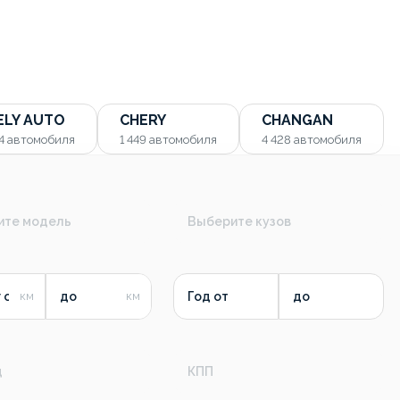
ELY AUTO
CHERY
CHANGAN
54
автомобиля
1 449
автомобиля
4 428
автомобиля
ите модель
Выберите кузов
 от
до
Год от
до
д
КПП