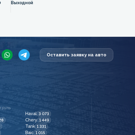
0
Выходной
Оставить заявку на авто
 руль
Haval
3 073
Chery
28
1 449
Tank
9
1 331
Baic
1 015