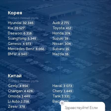
Корея
Только левый руль
Hyundai
Audi
32 346
2 771
Kia
Toyota
29 527
412
Daewoo
Honda
6 318
374
SsangYong
Suzuki
5 345
19
Genesis
Nissan
4 973
304
Mercedes Benz
Subaru
8 056
15
BMW
Mazda
6 940
15
Китай
Только левый руль
Geely
Haval
4 854
3 073
Changan
Chery
4 428
1 449
Omoda
Tank
1 449
1 331
Li Auto
Baic
1 258
1 015
Zeekr
378
Здравствуйте! Если
