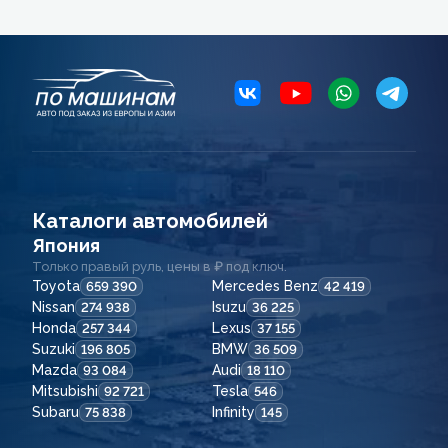
Каталоги автомобилей
Япония
Только правый руль, цены в ₽ под ключ.
Toyota
Mercedes Benz
659 390
42 419
Nissan
Isuzu
274 938
36 225
Honda
Lexus
257 344
37 155
Suzuki
BMW
196 805
36 509
Mazda
Audi
93 084
18 110
Mitsubishi
Tesla
92 721
546
Subaru
Infinity
75 838
145