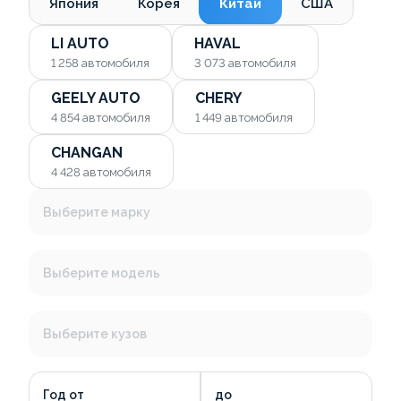
Япония
Корея
Китай
США
LI AUTO
HAVAL
1 258
автомобиля
3 073
автомобиля
GEELY AUTO
CHERY
4 854
автомобиля
1 449
автомобиля
CHANGAN
4 428
автомобиля
Выберите марку
Выберите модель
Выберите кузов
Год от
до