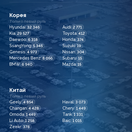
Корея
Только левый руль
Hyundai
Audi
32 346
2 771
Kia
Toyota
29 527
412
Daewoo
Honda
6 318
374
SsangYong
Suzuki
5 345
19
Genesis
Nissan
4 973
304
Mercedes Benz
Subaru
8 056
15
BMW
Mazda
6 940
15
Китай
Только левый руль
Geely
Haval
4 854
3 073
Changan
Chery
4 428
1 449
Omoda
Tank
1 449
1 331
Li Auto
Baic
1 258
1 015
Zeekr
378