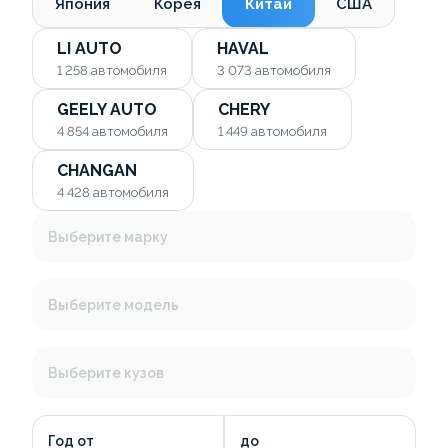
Япония
Корея
Китай
США
LI AUTO
HAVAL
1 258
автомобиля
3 073
автомобиля
GEELY AUTO
CHERY
4 854
автомобиля
1 449
автомобиля
CHANGAN
4 428
автомобиля
Выберите марку
Выберите модель
Выберите кузов
Год от
до