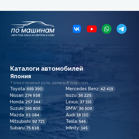
Каталоги автомобилей
Япония
Только правый руль, цены в ₽ под ключ.
Toyota
Mercedes Benz
659 390
42 419
Nissan
Isuzu
274 938
36 225
Honda
Lexus
257 344
37 155
Suzuki
BMW
196 805
36 509
Mazda
Audi
93 084
18 110
Mitsubishi
Tesla
92 721
546
Subaru
Infinity
75 838
145