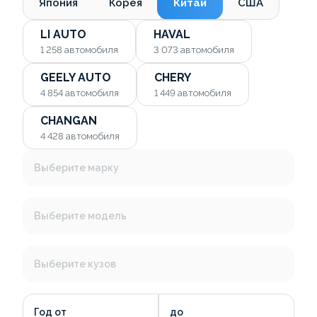
Япония
Корея
Китай
США
LI AUTO
HAVAL
1 258
автомобиля
3 073
автомобиля
GEELY AUTO
CHERY
4 854
автомобиля
1 449
автомобиля
CHANGAN
4 428
автомобиля
Выберите марку
Выберите модель
Выберите кузов
Год от
до