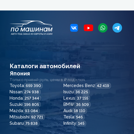
Каталоги автомобилей
Япония
Только правый руль, цены в ₽ под ключ.
Toyota
Mercedes Benz
659 390
42 419
Nissan
Isuzu
274 938
36 225
Honda
Lexus
257 344
37 155
Suzuki
BMW
196 805
36 509
Mazda
Audi
93 084
18 110
Mitsubishi
Tesla
92 721
546
Subaru
Infinity
75 838
145