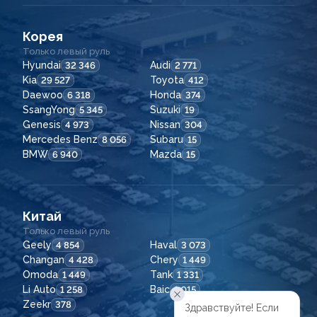
Корея
Только левый руль
Hyundai
Audi
32 346
2 771
Kia
Toyota
29 527
412
Daewoo
Honda
6 318
374
SsangYong
Suzuki
5 345
19
Genesis
Nissan
4 973
304
Mercedes Benz
Subaru
8 056
15
BMW
Mazda
6 940
15
Китай
Только левый руль
Geely
Haval
4 854
3 073
Changan
Chery
4 428
1 449
Omoda
Tank
1 449
1 331
Li Auto
Baic
1 258
1 015
Zeekr
378
Здравствуйте! Если
