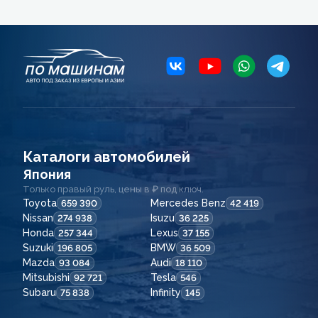
Каталоги автомобилей
Япония
Только правый руль, цены в ₽ под ключ.
Toyota
Mercedes Benz
659 390
42 419
Nissan
Isuzu
274 938
36 225
Honda
Lexus
257 344
37 155
Suzuki
BMW
196 805
36 509
Mazda
Audi
93 084
18 110
Mitsubishi
Tesla
92 721
546
Subaru
Infinity
75 838
145