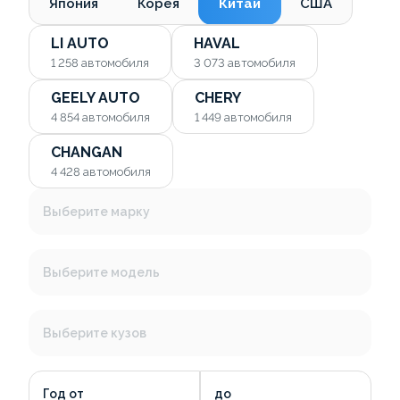
Япония
Корея
Китай
США
LI AUTO
HAVAL
1 258
автомобиля
3 073
автомобиля
GEELY AUTO
CHERY
4 854
автомобиля
1 449
автомобиля
CHANGAN
4 428
автомобиля
Выберите марку
Выберите модель
Выберите кузов
Год от
до