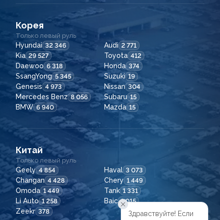
Корея
Только левый руль
Hyundai
Audi
32 346
2 771
Kia
Toyota
29 527
412
Daewoo
Honda
6 318
374
SsangYong
Suzuki
5 345
19
Genesis
Nissan
4 973
304
Mercedes Benz
Subaru
8 056
15
BMW
Mazda
6 940
15
Китай
Только левый руль
Geely
Haval
4 854
3 073
Changan
Chery
4 428
1 449
Omoda
Tank
1 449
1 331
Li Auto
Baic
1 258
1 015
Zeekr
378
Здравствуйте! Если
