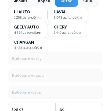
Япония
Корея
Китай
США
LI AUTO
HAVAL
1 258
автомобиля
3 073
автомобиля
GEELY AUTO
CHERY
4 854
автомобиля
1 449
автомобиля
CHANGAN
4 428
автомобиля
Выберите марку
Выберите модель
Выберите кузов
Год от
до