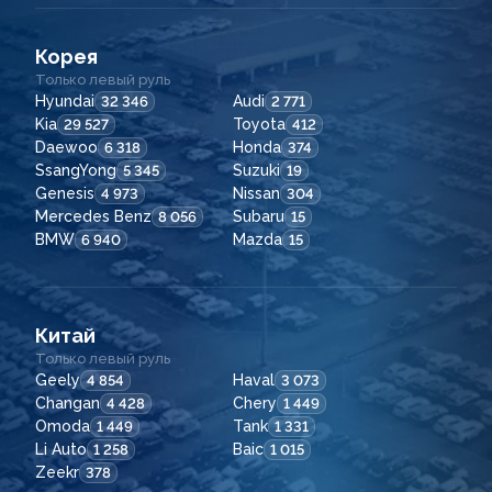
Корея
Только левый руль
Hyundai
Audi
32 346
2 771
Kia
Toyota
29 527
412
Daewoo
Honda
6 318
374
SsangYong
Suzuki
5 345
19
Genesis
Nissan
4 973
304
Mercedes Benz
Subaru
8 056
15
BMW
Mazda
6 940
15
Китай
Только левый руль
Geely
Haval
4 854
3 073
Changan
Chery
4 428
1 449
Omoda
Tank
1 449
1 331
Li Auto
Baic
1 258
1 015
Zeekr
378