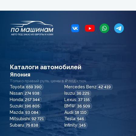
Каталоги автомобилей
Япония
Только правый руль, цены в ₽ под ключ.
Toyota
Mercedes Benz
659 390
42 419
Nissan
Isuzu
274 938
36 225
Honda
Lexus
257 344
37 155
Suzuki
BMW
196 805
36 509
Mazda
Audi
93 084
18 110
Mitsubishi
Tesla
92 721
546
Subaru
Infinity
75 838
145