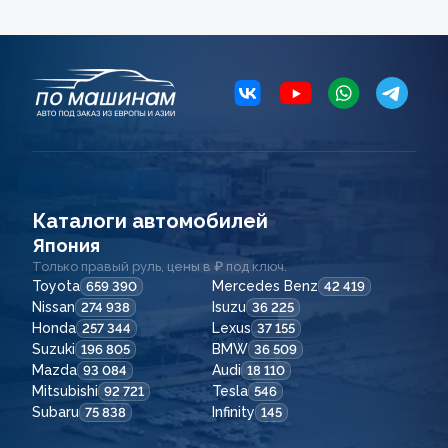
Каталоги автомобилей
Япония
Только правый руль, цены в ₽ под ключ.
Toyota
Mercedes Benz
659 390
42 419
Nissan
Isuzu
274 938
36 225
Honda
Lexus
257 344
37 155
Suzuki
BMW
196 805
36 509
Mazda
Audi
93 084
18 110
Mitsubishi
Tesla
92 721
546
Subaru
Infinity
75 838
145