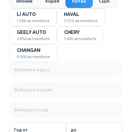
Япония
Корея
Китай
США
LI AUTO
HAVAL
1 258
автомобиля
3 073
автомобиля
GEELY AUTO
CHERY
4 854
автомобиля
1 449
автомобиля
CHANGAN
4 428
автомобиля
Выберите марку
Выберите модель
Выберите кузов
Год от
до