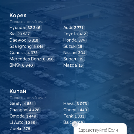
Корея
Только левый руль
Hyundai
Audi
32 346
2 771
Kia
Toyota
29 527
412
Daewoo
Honda
6 318
374
SsangYong
Suzuki
5 345
19
Genesis
Nissan
4 973
304
Mercedes Benz
Subaru
8 056
15
BMW
Mazda
6 940
15
Китай
Только левый руль
Geely
Haval
4 854
3 073
Changan
Chery
4 428
1 449
Omoda
Tank
1 449
1 331
Li Auto
Baic
1 258
1 015
Zeekr
378
Здравствуйте! Если
