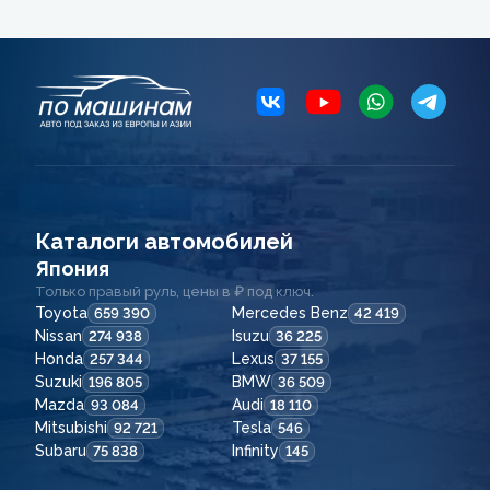
Каталоги автомобилей
Япония
Только правый руль, цены в ₽ под ключ.
Toyota
Mercedes Benz
659 390
42 419
Nissan
Isuzu
274 938
36 225
Honda
Lexus
257 344
37 155
Suzuki
BMW
196 805
36 509
Mazda
Audi
93 084
18 110
Mitsubishi
Tesla
92 721
546
Subaru
Infinity
75 838
145