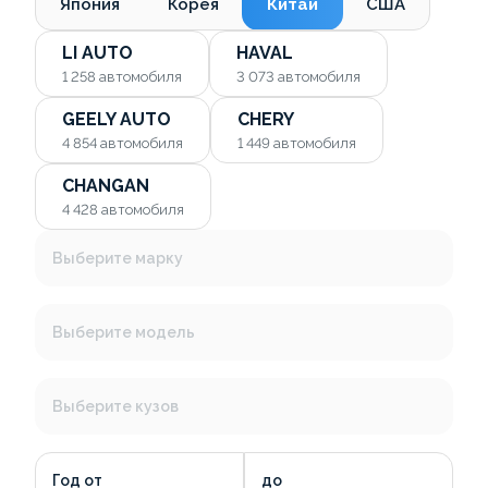
Япония
Корея
Китай
США
LI AUTO
HAVAL
1 258
автомобиля
3 073
автомобиля
GEELY AUTO
CHERY
4 854
автомобиля
1 449
автомобиля
CHANGAN
4 428
автомобиля
Выберите марку
Выберите модель
Выберите кузов
Год от
до