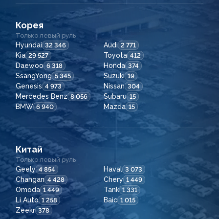
Корея
Только левый руль
Hyundai
Audi
32 346
2 771
Kia
Toyota
29 527
412
Daewoo
Honda
6 318
374
SsangYong
Suzuki
5 345
19
Genesis
Nissan
4 973
304
Mercedes Benz
Subaru
8 056
15
BMW
Mazda
6 940
15
Китай
Только левый руль
Geely
Haval
4 854
3 073
Changan
Chery
4 428
1 449
Omoda
Tank
1 449
1 331
Li Auto
Baic
1 258
1 015
Zeekr
378