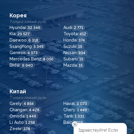
Корея
Только левый руль
Hyundai
Audi
32 346
2 771
Kia
Toyota
29 527
412
Daewoo
Honda
6 318
374
SsangYong
Suzuki
5 345
19
Genesis
Nissan
4 973
304
Mercedes Benz
Subaru
8 056
15
BMW
Mazda
6 940
15
Китай
Только левый руль
Geely
Haval
4 854
3 073
Changan
Chery
4 428
1 449
Omoda
Tank
1 449
1 331
Li Auto
Baic
1 258
1 015
Zeekr
378
Здравствуйте! Если
