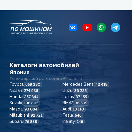
Каталоги автомобилей
Япония
Только правый руль, цены в ₽ под ключ.
Toyota
Mercedes Benz
659 390
42 419
Nissan
Isuzu
274 938
36 225
Honda
Lexus
257 344
37 155
Suzuki
BMW
196 805
36 509
Mazda
Audi
93 084
18 110
Mitsubishi
Tesla
92 721
546
Subaru
Infinity
75 838
145