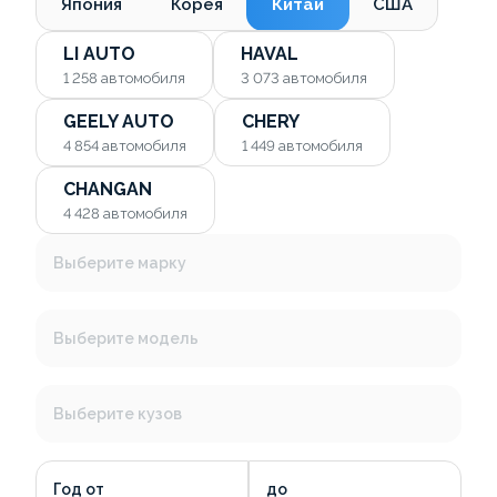
Япония
Корея
Китай
США
LI AUTO
HAVAL
1 258
автомобиля
3 073
автомобиля
GEELY AUTO
CHERY
4 854
автомобиля
1 449
автомобиля
CHANGAN
4 428
автомобиля
Выберите марку
Выберите модель
Выберите кузов
Год от
до