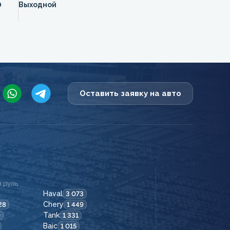
0
Выходной
Оставить заявку на авто
 руль
Haval
3 073
Chery
28
1 449
Tank
9
1 331
Baic
1 015