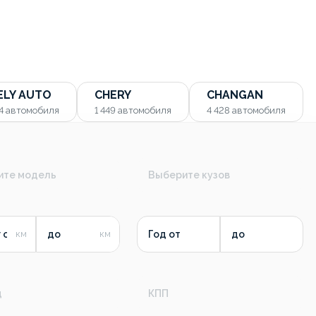
ELY AUTO
CHERY
CHANGAN
54
автомобиля
1 449
автомобиля
4 428
автомобиля
ите модель
Выберите кузов
 от
до
Год от
до
д
КПП