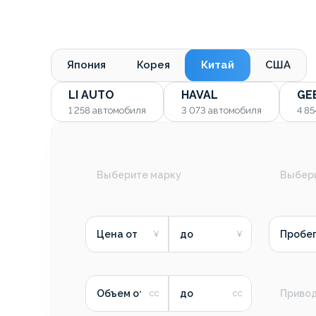
Япония
Корея
Китай
США
LI AUTO
HAVAL
GE
1 258
автомобиля
3 073
автомобиля
4 8
Выберите марку
Выбер
Цена от
до
Пробег
Объем от
до
Приво