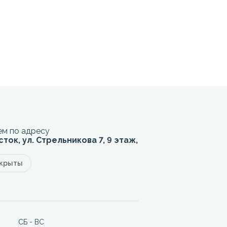
м по адресу
сток, ул. Стрельникова 7, 9 этаж,
акрыты
СБ - ВС