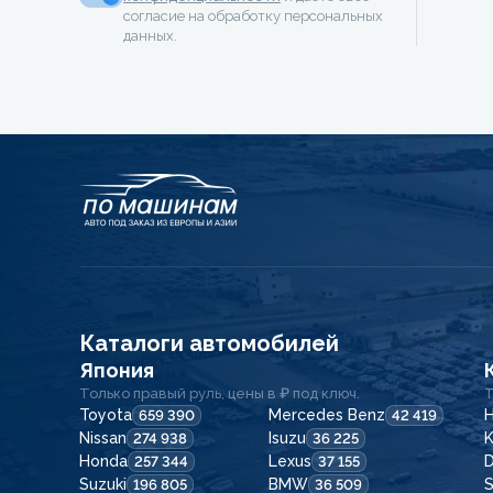
согласие на обработку персональных
данных.
Каталоги автомобилей
Япония
Только правый руль, цены в ₽ под ключ.
Т
Toyota
Mercedes Benz
H
659 390
42 419
Nissan
Isuzu
K
274 938
36 225
Honda
Lexus
257 344
37 155
Suzuki
BMW
196 805
36 509