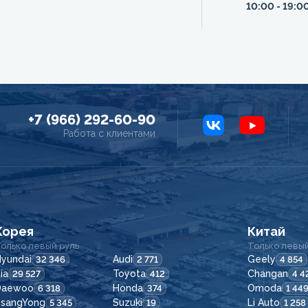
10:00 - 19:0
+7 (966) 292-60-90
Работа с клиентами
Корея
Китай
олько левый руль
Только левый
yundai
Audi
Geely
32 346
2 771
4 854
ia
Toyota
Changan
29 527
412
4 4
Daewoo
Honda
Omoda
6 318
374
1 44
SsangYong
Suzuki
Li Auto
5 345
19
1 258