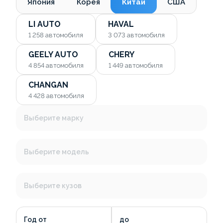
Япония
Корея
Китай
США
LI AUTO
HAVAL
1 258
автомобиля
3 073
автомобиля
GEELY AUTO
CHERY
4 854
автомобиля
1 449
автомобиля
CHANGAN
4 428
автомобиля
Выберите марку
Выберите модель
Выберите кузов
Год от
до