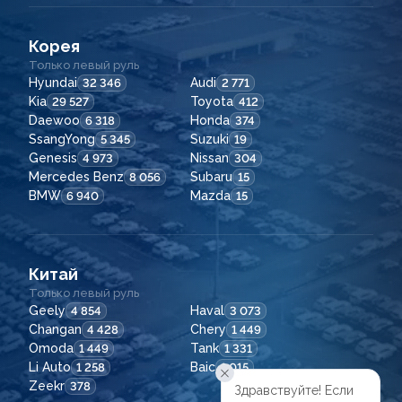
Корея
Только левый руль
Hyundai
Audi
32 346
2 771
Kia
Toyota
29 527
412
Daewoo
Honda
6 318
374
SsangYong
Suzuki
5 345
19
Genesis
Nissan
4 973
304
Mercedes Benz
Subaru
8 056
15
BMW
Mazda
6 940
15
Китай
Только левый руль
Geely
Haval
4 854
3 073
Changan
Chery
4 428
1 449
Omoda
Tank
1 449
1 331
Li Auto
Baic
1 258
1 015
Zeekr
378
Здравствуйте! Если
