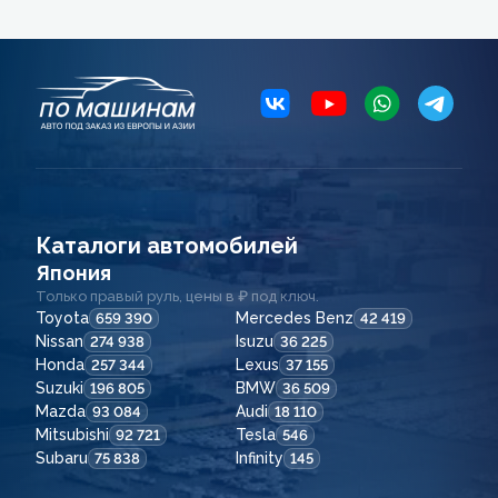
Каталоги автомобилей
Япония
Только правый руль, цены в ₽ под ключ.
Toyota
Mercedes Benz
659 390
42 419
Nissan
Isuzu
274 938
36 225
Honda
Lexus
257 344
37 155
Suzuki
BMW
196 805
36 509
Mazda
Audi
93 084
18 110
Mitsubishi
Tesla
92 721
546
Subaru
Infinity
75 838
145