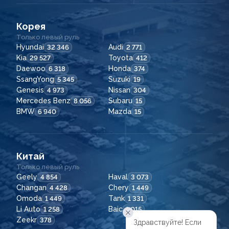
Корея
Только левый руль
Hyundai
Audi
32 346
2 771
Kia
Toyota
29 527
412
Daewoo
Honda
6 318
374
SsangYong
Suzuki
5 345
19
Genesis
Nissan
4 973
304
Mercedes Benz
Subaru
8 056
15
BMW
Mazda
6 940
15
Китай
Только левый руль
Geely
Haval
4 854
3 073
Changan
Chery
4 428
1 449
Omoda
Tank
1 449
1 331
Li Auto
Baic
1 258
1 015
Zeekr
378
Здравствуйте! Если
