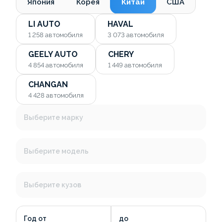
Япония
Корея
Китай
США
LI AUTO
HAVAL
1 258
автомобиля
3 073
автомобиля
GEELY AUTO
CHERY
4 854
автомобиля
1 449
автомобиля
CHANGAN
4 428
автомобиля
Выберите марку
Выберите модель
Выберите кузов
Год от
до