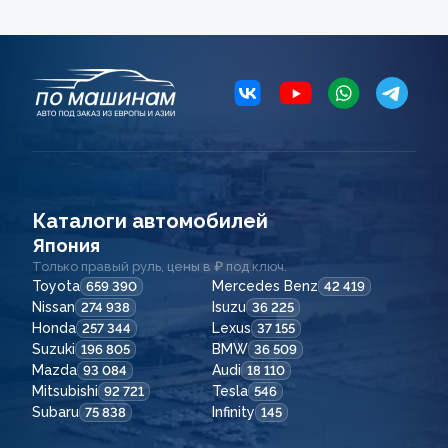
Каталоги автомобилей
Япония
Только правый руль, цены в ₽ под ключ.
Toyota
Mercedes Benz
659 390
42 419
Nissan
Isuzu
274 938
36 225
Honda
Lexus
257 344
37 155
Suzuki
BMW
196 805
36 509
Mazda
Audi
93 084
18 110
Mitsubishi
Tesla
92 721
546
Subaru
Infinity
75 838
145