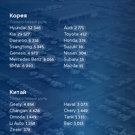
Корея
Только левый руль
Hyundai
Audi
32 346
2 771
Kia
Toyota
29 527
412
Daewoo
Honda
6 318
374
SsangYong
Suzuki
5 345
19
Genesis
Nissan
4 973
304
Mercedes Benz
Subaru
8 056
15
BMW
Mazda
6 940
15
Китай
Только левый руль
Geely
Haval
4 854
3 073
Changan
Chery
4 428
1 449
Omoda
Tank
1 449
1 331
Li Auto
Baic
1 258
1 015
Zeekr
378