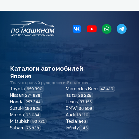
Каталоги автомобилей
Япония
Только правый руль, цены в ₽ под ключ.
Toyota
Mercedes Benz
659 390
42 419
Nissan
Isuzu
274 938
36 225
Honda
Lexus
257 344
37 155
Suzuki
BMW
196 805
36 509
Mazda
Audi
93 084
18 110
Mitsubishi
Tesla
92 721
546
Subaru
Infinity
75 838
145