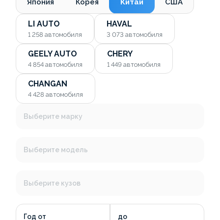
Япония
Корея
Китай
США
LI AUTO
HAVAL
1 258
автомобиля
3 073
автомобиля
GEELY AUTO
CHERY
4 854
автомобиля
1 449
автомобиля
CHANGAN
4 428
автомобиля
Выберите марку
Выберите модель
Выберите кузов
Год от
до