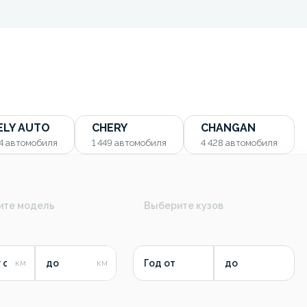
ELY AUTO
CHERY
CHANGAN
54
автомобиля
1 449
автомобиля
4 428
автомобиля
ите модель
Выберите кузов
 от
до
Год от
до