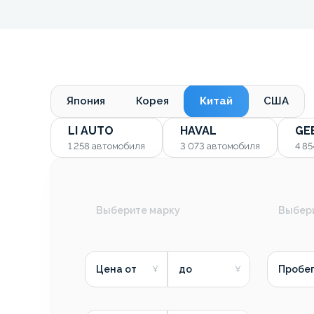
Япония
Корея
Китай
США
LI AUTO
HAVAL
GE
1 258
автомобиля
3 073
автомобиля
4 8
Выберите марку
Выбер
Цена от
до
Пробег