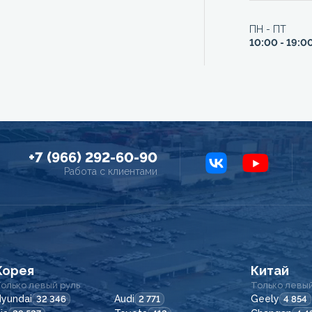
ПН - ПТ
10:00 - 19:0
+7 (966) 292-60-90
Работа с клиентами
Корея
Китай
олько левый руль
Только левый
yundai
Audi
Geely
32 346
2 771
4 854