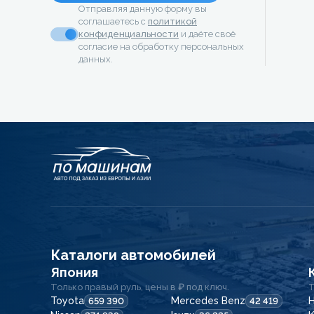
Отправляя данную форму вы
соглашаетесь с
политикой
конфиденциальности
и даёте своё
согласие на обработку персональных
данных.
Каталоги автомобилей
Япония
Только правый руль, цены в ₽ под ключ.
Т
Toyota
Mercedes Benz
H
659 390
42 419