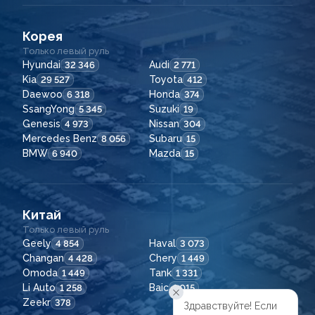
Корея
Только левый руль
Hyundai
Audi
32 346
2 771
Kia
Toyota
29 527
412
Daewoo
Honda
6 318
374
SsangYong
Suzuki
5 345
19
Genesis
Nissan
4 973
304
Mercedes Benz
Subaru
8 056
15
BMW
Mazda
6 940
15
Китай
Только левый руль
Geely
Haval
4 854
3 073
Changan
Chery
4 428
1 449
Omoda
Tank
1 449
1 331
Li Auto
Baic
1 258
1 015
Zeekr
378
Здравствуйте! Если
