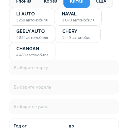
Япония
Корея
Китай
США
LI AUTO
HAVAL
1 258
автомобиля
3 073
автомобиля
GEELY AUTO
CHERY
4 854
автомобиля
1 449
автомобиля
CHANGAN
4 428
автомобиля
Выберите марку
Выберите модель
Выберите кузов
Год от
до