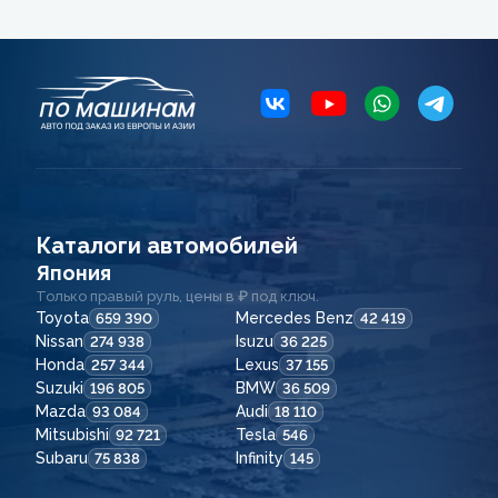
Каталоги автомобилей
Япония
Только правый руль, цены в ₽ под ключ.
Toyota
Mercedes Benz
659 390
42 419
Nissan
Isuzu
274 938
36 225
Honda
Lexus
257 344
37 155
Suzuki
BMW
196 805
36 509
Mazda
Audi
93 084
18 110
Mitsubishi
Tesla
92 721
546
Subaru
Infinity
75 838
145