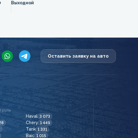
0
Выходной
Оставить заявку на авто
 руль
Haval
3 073
Chery
28
1 449
Tank
9
1 331
Baic
1 015