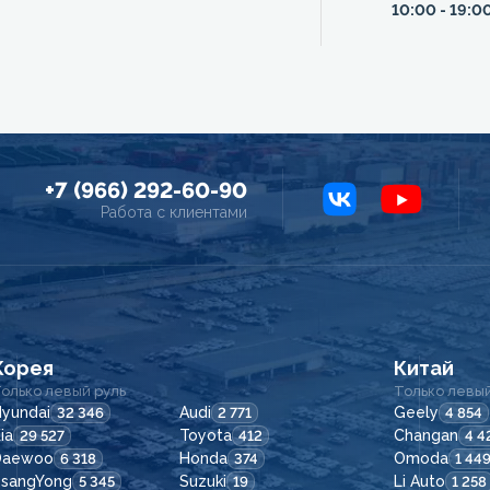
10:00 - 19:0
+7 (966) 292-60-90
Работа с клиентами
Корея
Китай
олько левый руль
Только левый
yundai
Audi
Geely
32 346
2 771
4 854
ia
Toyota
Changan
29 527
412
4 4
Daewoo
Honda
Omoda
6 318
374
1 44
SsangYong
Suzuki
Li Auto
5 345
19
1 258