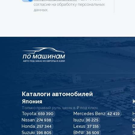
согласие на обработку персональных
данных.
Каталоги автомобилей
Япония
Только правый руль, цены в ₽ под ключ.
Т
Toyota
Mercedes Benz
H
659 390
42 419
Nissan
Isuzu
K
274 938
36 225
Honda
Lexus
257 344
37 155
Suzuki
BMW
196 805
36 509