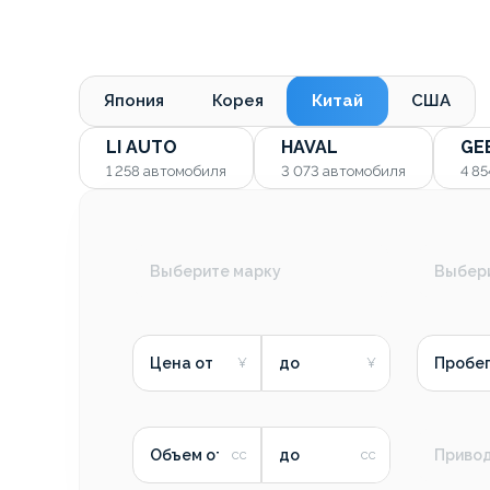
Япония
Корея
Китай
США
LI AUTO
HAVAL
GE
1 258
автомобиля
3 073
автомобиля
4 8
Выберите марку
Выбер
Цена от
до
Пробег
Объем от
до
Приво