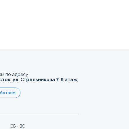
м по адресу
сток, ул. Стрельникова 7, 9 этаж,
аботаем
СБ - ВС