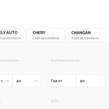
ELY AUTO
CHERY
CHANGAN
54
автомобиля
1 449
автомобиля
4 428
автомобиля
ите модель
Выберите кузов
 от
до
Год от
до
д
КПП