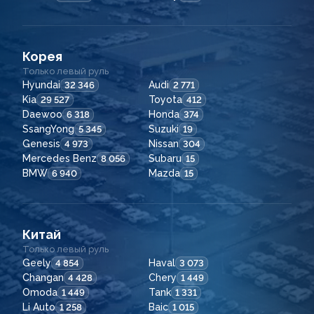
Корея
Только левый руль
Hyundai
Audi
32 346
2 771
Kia
Toyota
29 527
412
Daewoo
Honda
6 318
374
SsangYong
Suzuki
5 345
19
Genesis
Nissan
4 973
304
Mercedes Benz
Subaru
8 056
15
BMW
Mazda
6 940
15
Китай
Только левый руль
Geely
Haval
4 854
3 073
Changan
Chery
4 428
1 449
Omoda
Tank
1 449
1 331
Li Auto
Baic
1 258
1 015