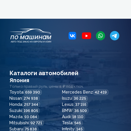
Каталоги автомобилей
Япония
Только правый руль, цены в ₽ под ключ.
Toyota
Mercedes Benz
659 390
42 419
Nissan
Isuzu
274 938
36 225
Honda
Lexus
257 344
37 155
Suzuki
BMW
196 805
36 509
Mazda
Audi
93 084
18 110
Mitsubishi
Tesla
92 721
546
Subaru
Infinity
75 838
145