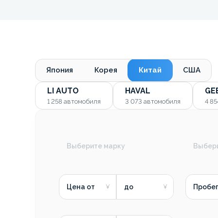
Япония
Корея
Китай
США
LI AUTO
HAVAL
GE
1 258
автомобиля
3 073
автомобиля
4 8
Выберите марку
Выбер
Цена от
до
Пробег