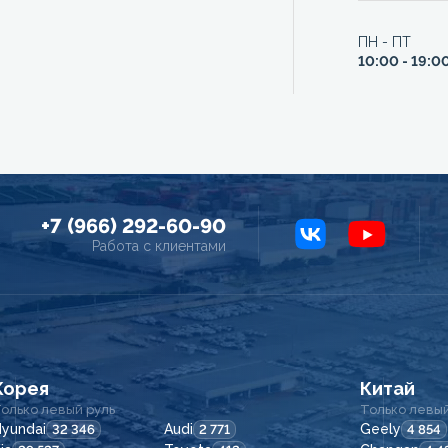
ПН - ПТ
10:00 - 19:0
+7 (966) 292-60-90
Работа с клиентами
Корея
Китай
олько левый руль
Только левый
yundai
Audi
Geely
32 346
2 771
4 854