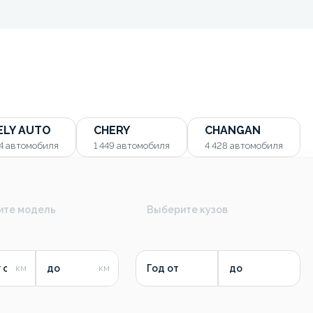
ELY AUTO
CHERY
CHANGAN
54
автомобиля
1 449
автомобиля
4 428
автомобиля
ите модель
Выберите кузов
 от
до
Год от
до