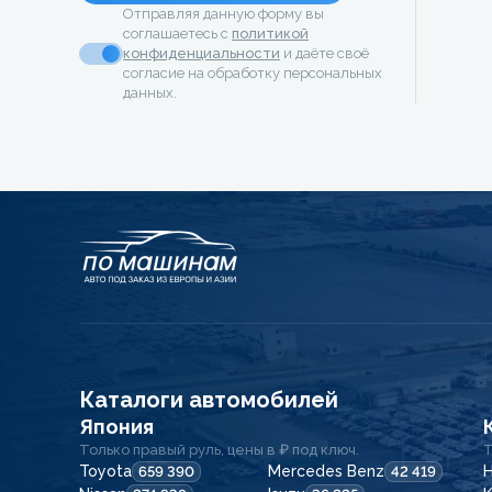
Отправляя данную форму вы
соглашаетесь с
политикой
конфиденциальности
и даёте своё
согласие на обработку персональных
данных.
Каталоги автомобилей
Япония
Только правый руль, цены в ₽ под ключ.
Т
Toyota
Mercedes Benz
H
659 390
42 419