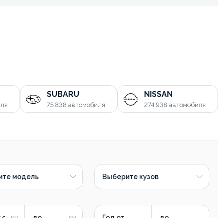
SUBARU
NISSAN
иля
75 838
автомобиля
274 938
автомобиля
ите модель
Выберите кузов
 от
до
Год от
до