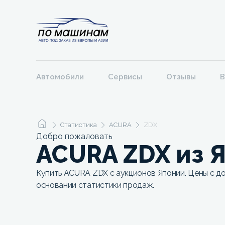
Автомобили
Сервисы
Отзывы
В
Статистика
ACURA
ZDX
Добро пожаловать
ACURA ZDX из 
Купить ACURA ZDX с аукционов Японии. Цены с до
основании статистики продаж.