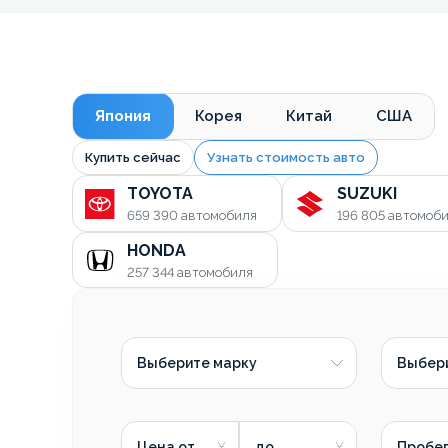
Япония
Корея
Китай
США
Купить сейчас
Узнать стоимость авто
TOYOTA
SUZUKI
659 390
автомобиля
196 805
автомоб
HONDA
257 344
автомобиля
Выберите марку
Выбер
Цена от
до
Пробег