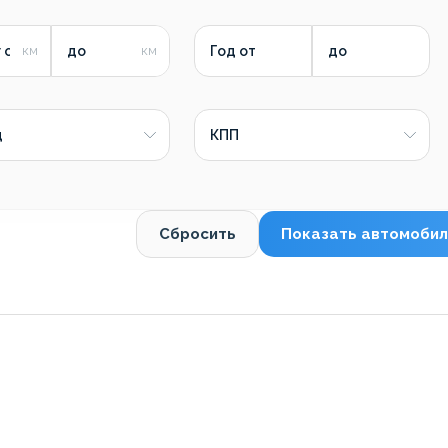
 от
до
Год от
до
д
КПП
Сбросить
Показать автомобил