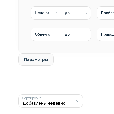
Цена от
до
Пробег
Объем от
до
Приво
Параметры
Сортировка