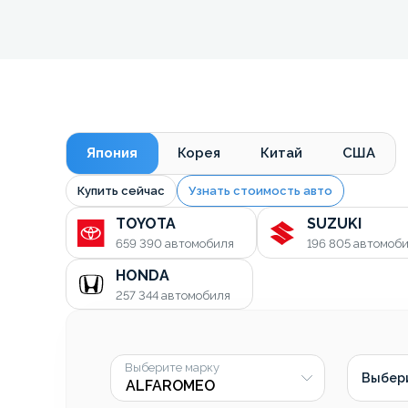
Япония
Корея
Китай
США
Купить сейчас
Узнать стоимость авто
TOYOTA
SUZUKI
659 390
автомобиля
196 805
автомоб
HONDA
257 344
автомобиля
Выберите марку
Выбер