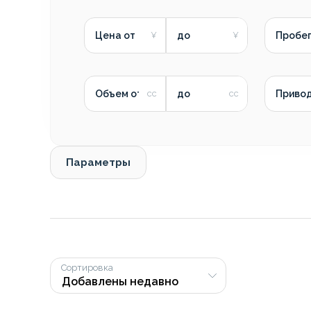
Цена от
до
Пробег
Объем от
до
Приво
Параметры
Сортировка