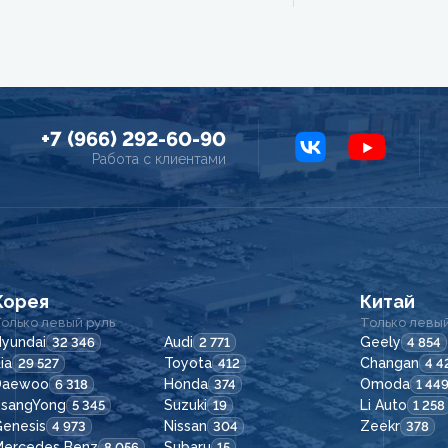
+7 (966) 292-60-90
Работа с клиентами
Корея
Китай
олько левый руль
Только левый
yundai
Audi
Geely
32 346
2 771
4 854
ia
Toyota
Changan
29 527
412
4 4
Daewoo
Honda
Omoda
6 318
374
1 44
SsangYong
Suzuki
Li Auto
5 345
19
1 258
enesis
Nissan
Zeekr
4 973
304
378
Mercedes Benz
Subaru
8 056
15