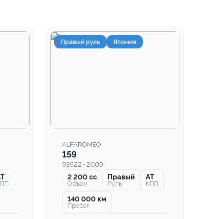
Правый руль
Япония
ALFAROMEO
159
93922 • 2009
AT
2 200 cc
Правый
AT
КПП
Объем
Руль
КПП
140 000 км
Пробег