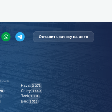
Оставить заявку на авто
 руль
Haval
3 073
Chery
28
1 449
Tank
9
1 331
Baic
1 015