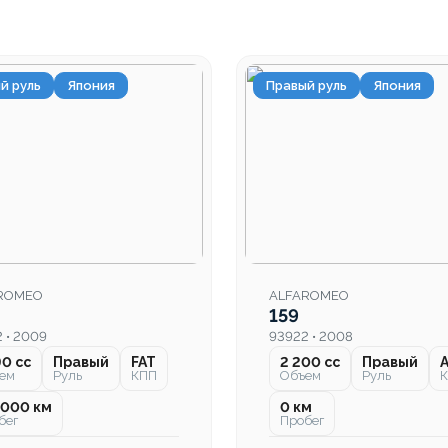
й руль
Япония
Правый руль
Япония
ROMEO
ALFAROMEO
159
 • 2009
93922 • 2008
90 cc
Правый
FAT
2 200 cc
Правый
ем
Руль
КПП
Объем
Руль
 000 км
0 км
бег
Пробег