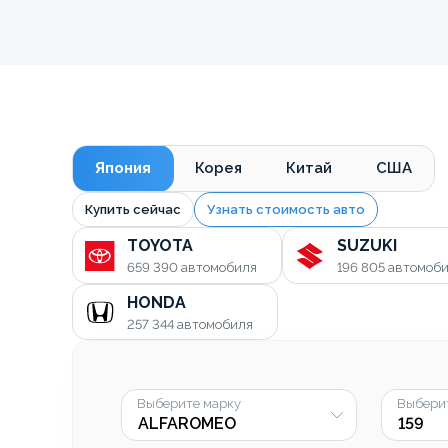
Япония
Корея
Китай
США
Купить сейчас
Узнать стоимость авто
TOYOTA
SUZUKI
659 390
автомобиля
196 805
автомоб
HONDA
257 344
автомобиля
Выберите марку
Выбери