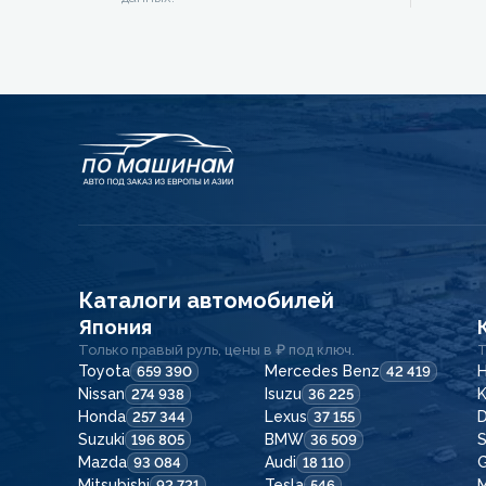
Каталоги автомобилей
Япония
Только правый руль, цены в ₽ под ключ.
Т
Toyota
Mercedes Benz
H
659 390
42 419
Nissan
Isuzu
K
274 938
36 225
Honda
Lexus
257 344
37 155
Suzuki
BMW
196 805
36 509
Mazda
Audi
G
93 084
18 110
Mitsubishi
Tesla
92 721
546