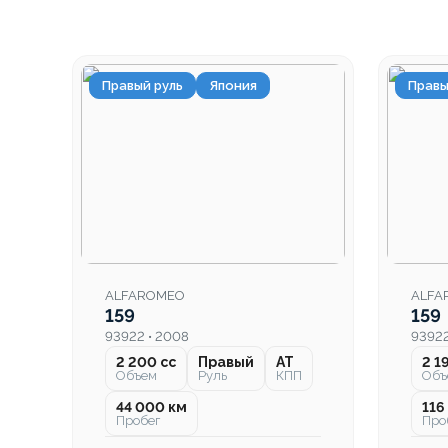
Правый руль
Япония
Правы
ALFAROMEO
ALFA
159
159
93922 • 2008
93922
2 200 cc
Правый
AT
2 1
Объем
Руль
КПП
Объ
44 000 км
116
Пробег
Про