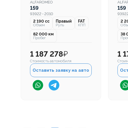
ALFAROMEO
ALFA
159
159
93922 • 2010
93922
2 190 cc
Правый
FAT
2 2
Объем
Руль
КПП
Объ
82 000 км
38 
Пробег
Про
1 187 278
₽
1 
Стоимость автомобиля
Стоим
Оставить заявку на авто
Ост