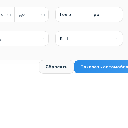
 от
до
Год от
до
д
КПП
Сбросить
Показать автомобил