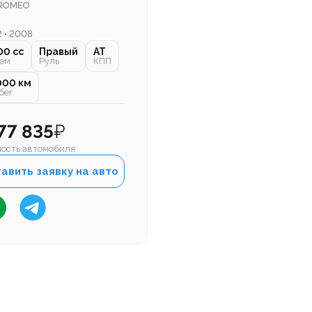
ROMEO
 • 2008
00 cc
Правый
AT
ем
Руль
КПП
000 км
бег
177 835
₽
ость автомобиля
авить заявку на авто