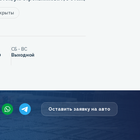
акрыты
СБ - ВС
0
Выходной
Оставить заявку на авто