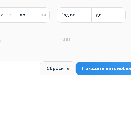
 от
до
Год от
до
д
КПП
Сбросить
Показать автомобил