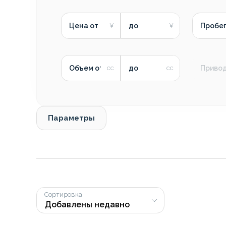
Цена от
до
Пробег
Объем от
до
Приво
Параметры
Сортировка