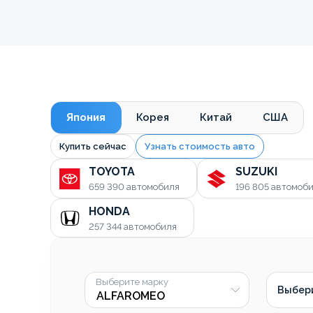
Япония
Корея
Китай
США
Купить сейчас
Узнать стоимость авто
TOYOTA
SUZUKI
659 390
автомобиля
196 805
автомоб
HONDA
257 344
автомобиля
Выберите марку
Выбер