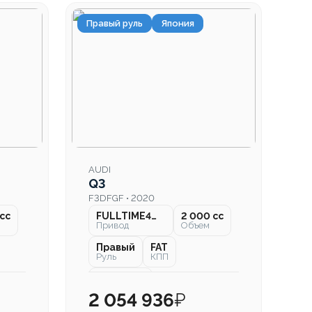
Правый руль
Япония
AUDI
Q3
F3DFGF • 2020
cc
FULLTIME4WD
2 000 cc
Привод
Объем
Правый
FAT
Руль
КПП
81 000 км
Пробег
2 054 936
₽