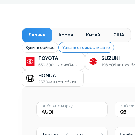
Япония
Корея
Китай
США
Купить сейчас
Узнать стоимость авто
TOYOTA
SUZUKI
659 390
автомобиля
196 805
автомоб
HONDA
257 344
автомобиля
Выберите марку
Выбери
Цена от
до
Пробег