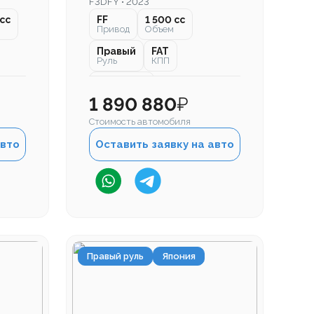
F3DFY • 2023
cc
FF
1 500 cc
Привод
Объем
Правый
FAT
Руль
КПП
16 000 км
Пробег
1 890 880
₽
Стоимость автомобиля
авто
Оставить заявку на авто
Правый руль
Япония