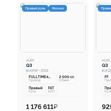
Правый руль
Япония
Правы
AUDI
AUDI
Q3
Q3
8UCPSF • 2013
8UCZD
FULLTIME4WD
2 000 cc
FF
Привод
Объем
При
Правый
FAT
Пр
Руль
КПП
Рул
97 000 км
157
Пробег
Про
1 176 611
₽
92