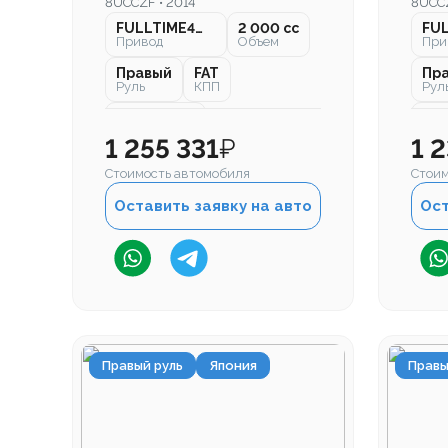
8UCCZF • 2014
8UCCZ
FULLTIME4WD
2 000 cc
Привод
Объем
При
Правый
FAT
Пр
Руль
КПП
Рул
110 000 км
77 
Пробег
Про
1 255 331
₽
1 
Стоимость автомобиля
Стоим
Оставить заявку на авто
Ост
Правый руль
Япония
Правы