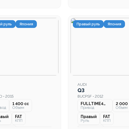
й руль
Япония
Правый руль
Япония
AUDI
Q3
 • 2015
8UCPSF • 2012
1 400 cc
FULLTIME4WD
2 000 
вод
Объем
Привод
Объем
авый
FAT
Правый
FAT
ь
КПП
Руль
КПП