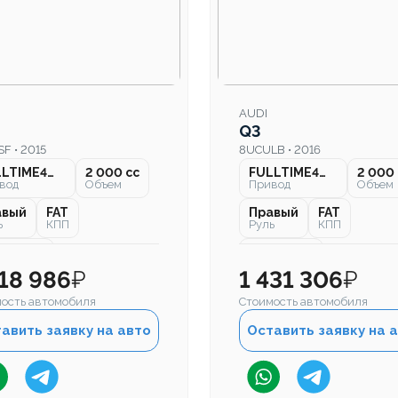
AUDI
Q3
F • 2015
8UCULB • 2016
FULLTIME4WD
2 000 cc
FULLTIME4WD
2 000 
вод
Объем
Привод
Объем
авый
FAT
Правый
FAT
ь
КПП
Руль
КПП
 000 км
40 000 км
бег
Пробег
318 986
₽
1 431 306
₽
ость автомобиля
Стоимость автомобиля
авить заявку на авто
Оставить заявку на 