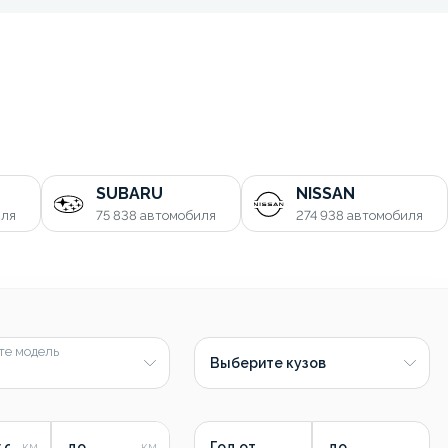
SUBARU
NISSAN
иля
75 838
автомобиля
274 938
автомобиля
те модель
Выберите кузов
 от
до
Год от
до