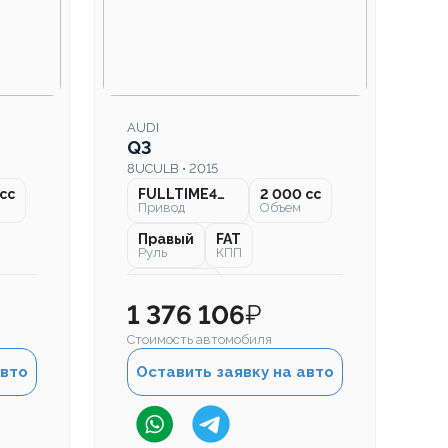
AUDI
Q3
8UCULB • 2015
cc
FULLTIME4WD
2 000 cc
Привод
Объем
Правый
FAT
Руль
КПП
82 000 км
Пробег
1 376 106
₽
Стоимость автомобиля
авто
Оставить заявку на авто