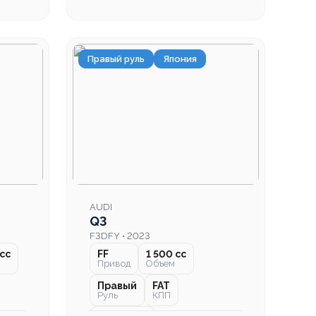
Правый руль
Япония
AUDI
Q3
F3DFY • 2023
cc
FF
1 500 cc
Привод
Объем
Правый
FAT
Руль
КПП