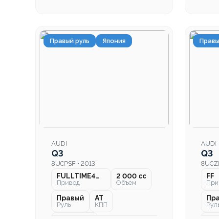
Правый руль
Япония
Правы
AUDI
AUDI
Q3
Q3
8UCPSF • 2013
8UCZD
FULLTIME4WD
2 000 cc
FF
Привод
Объем
При
Правый
AT
Пр
Руль
КПП
Рул