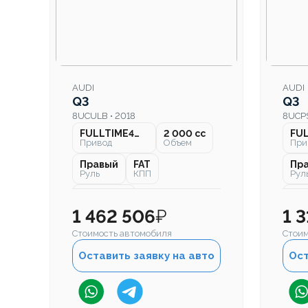
AUDI
AUDI
Q3
Q3
8UCULB • 2018
8UCPS
FULLTIME4WD
2 000 cc
Привод
Объем
При
Правый
FAT
Пр
Руль
КПП
Рул
74 000 км
111
Пробег
Про
1 462 506
₽
1 
Стоимость автомобиля
Стоим
Оставить заявку на авто
Ост