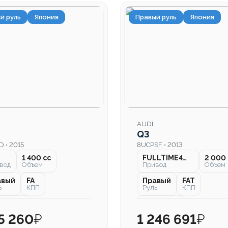
й руль
Япония
Правый руль
Япония
AUDI
Q3
 • 2015
8UCPSF • 2013
1 400 cc
FULLTIME4WD
2 000 
вод
Объем
Привод
Объем
авый
FA
Правый
FAT
ь
КПП
Руль
КПП
 000 км
96 000 км
бег
Пробег
5 260
₽
1 246 691
₽