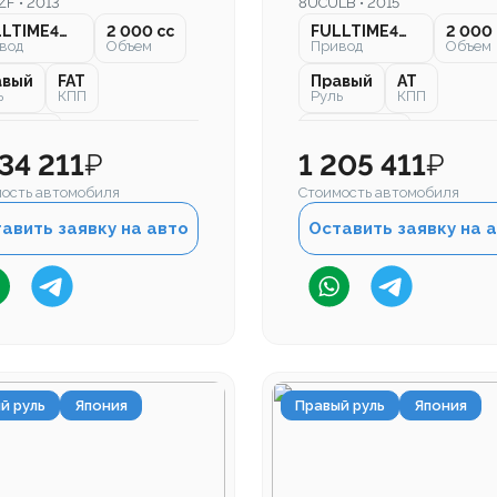
F • 2013
8UCULB • 2015
FULLTIME4WD
2 000 cc
FULLTIME4WD
2 000 
вод
Объем
Привод
Объем
авый
FAT
Правый
AT
ь
КПП
Руль
КПП
000 км
130 000 км
бег
Пробег
234 211
₽
1 205 411
₽
ость автомобиля
Стоимость автомобиля
авить заявку на авто
Оставить заявку на 
й руль
Япония
Правый руль
Япония