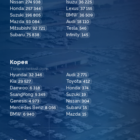
Nissan
Isuzu
274 938
36 225
Honda
Lexus
257 344
37 155
Suzuki
BMW
196 805
36 509
Mazda
Audi
93 084
18 110
Mitsubishi
Tesla
92 721
546
Subaru
Infinity
75 838
145
Корея
Только левый руль
Hyundai
Audi
32 346
2 771
Kia
Toyota
29 527
412
Daewoo
Honda
6 318
374
SsangYong
Suzuki
5 345
19
Genesis
Nissan
4 973
304
Mercedes Benz
Subaru
8 056
15
BMW
Mazda
6 940
15