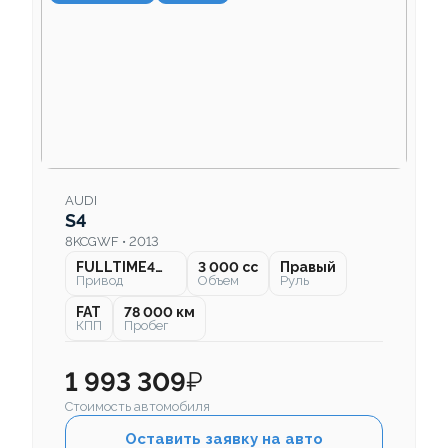
AUDI
S4
8KCGWF • 2013
FULLTIME4WD
3 000 cc
Правый
Привод
Объем
Руль
FAT
78 000 км
КПП
Пробег
1 993 309
₽
Стоимость автомобиля
Оставить заявку на авто