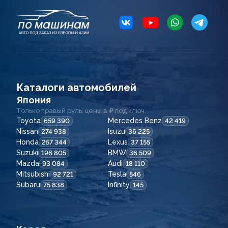
Каталоги автомобилей
Япония
Только правый руль, цены в ₽ под ключ.
Toyota
Mercedes Benz
659 390
42 419
Nissan
Isuzu
274 938
36 225
Honda
Lexus
257 344
37 155
Suzuki
BMW
196 805
36 509
Mazda
Audi
93 084
18 110
Mitsubishi
Tesla
92 721
546
Subaru
Infinity
75 838
145