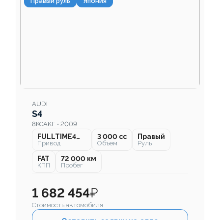
Правый руль
Япония
AUDI
S4
8KCAKF • 2009
FULLTIME4WD
3 000 cc
Правый
Привод
Объем
Руль
FAT
72 000 км
КПП
Пробег
1 682 454
₽
Стоимость автомобиля