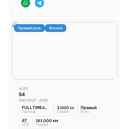
Правый руль
Япония
AUDI
S4
8WCWGF • 2018
FULLTIME4WD
3 000 cc
Правый
Привод
Объем
Руль
AT
161 000 км
КПП
Пробег