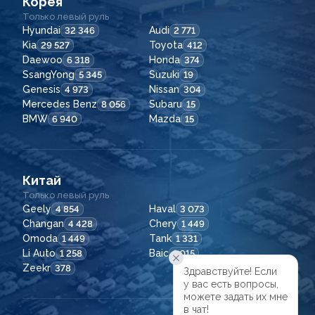
Корея
Только левый руль
Hyundai
Audi
32 346
2 771
Kia
Toyota
29 527
412
Daewoo
Honda
6 318
374
SsangYong
Suzuki
5 345
19
Genesis
Nissan
4 973
304
Mercedes Benz
Subaru
8 056
15
BMW
Mazda
6 940
15
Китай
Только левый руль
Geely
Haval
4 854
3 073
Changan
Chery
4 428
1 449
Omoda
Tank
1 449
1 331
Li Auto
Baic
1 258
1 015
Zeekr
378
Здравствуйте! Если

у вас есть вопросы,

можете задать их мне

в чат!