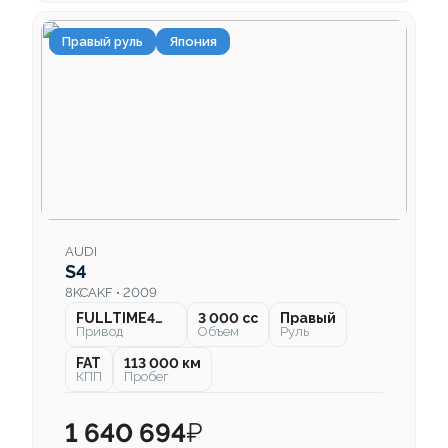
Правый руль
Япония
AUDI
S4
8KCAKF • 2009
FULLTIME4WD
3 000 cc
Правый
Привод
Объем
Руль
FAT
113 000 км
КПП
Пробег
1 640 694
₽