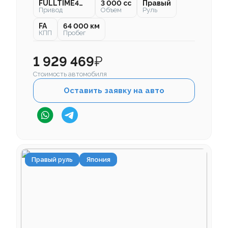
FULLTIME4WD
3 000 cc
Правый
Привод
Объем
Руль
FA
64 000 км
КПП
Пробег
1 929 469
₽
Стоимость автомобиля
Оставить заявку на авто
Правый руль
Япония