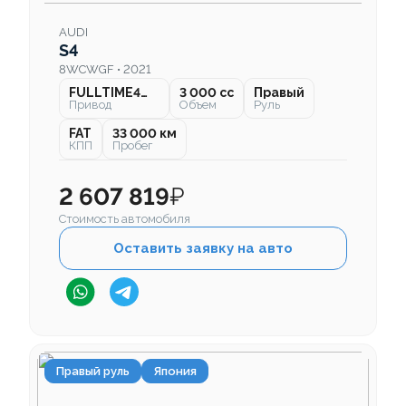
AUDI
S4
8WCWGF • 2021
FULLTIME4WD
3 000 cc
Правый
Привод
Объем
Руль
FAT
33 000 км
КПП
Пробег
2 607 819
₽
Стоимость автомобиля
Оставить заявку на авто
Правый руль
Япония