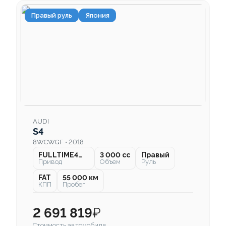
Правый руль
Япония
AUDI
S4
8WCWGF • 2018
FULLTIME4WD
3 000 cc
Правый
Привод
Объем
Руль
FAT
55 000 км
КПП
Пробег
2 691 819
₽
Стоимость автомобиля