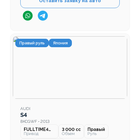
Оставить заявку на авто
Правый руль
Япония
AUDI
S4
8KCGWF • 2013
FULLTIME4WD
3 000 cc
Правый
Привод
Объем
Руль