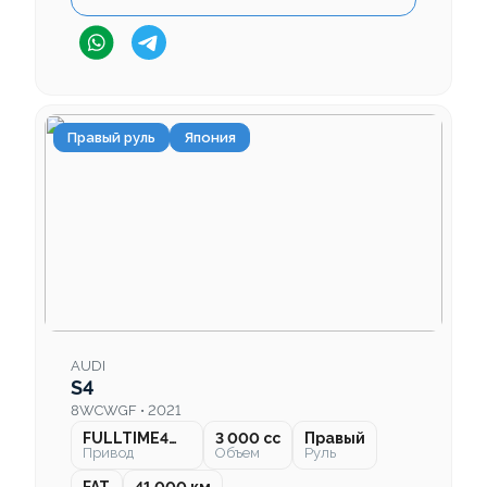
Правый руль
Япония
AUDI
S4
8WCWGF • 2021
FULLTIME4WD
3 000 cc
Правый
Привод
Объем
Руль