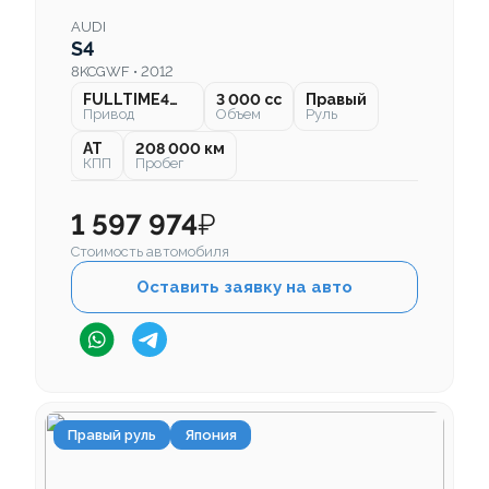
AUDI
S4
8KCGWF • 2012
FULLTIME4WD
3 000 cc
Правый
Привод
Объем
Руль
AT
208 000 км
КПП
Пробег
1 597 974
₽
Стоимость автомобиля
Оставить заявку на авто
Правый руль
Япония