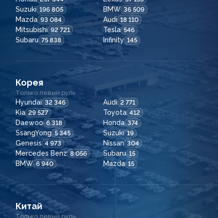
Suzuki
BMW
196 805
36 509
Mazda
Audi
93 084
18 110
Mitsubishi
Tesla
92 721
546
Subaru
Infinity
75 838
145
Корея
Только левый руль
Hyundai
Audi
32 346
2 771
Kia
Toyota
29 527
412
Daewoo
Honda
6 318
374
SsangYong
Suzuki
5 345
19
Genesis
Nissan
4 973
304
Mercedes Benz
Subaru
8 056
15
BMW
Mazda
6 940
15
Китай
Только левый руль