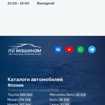
10:00 - 19:00
Выходной
Каталоги автомобилей
Япония
Только правый руль, цены в ₽ под ключ.
Toyota
Mercedes Benz
659 390
42 419
Nissan
Isuzu
274 938
36 225
Honda
Lexus
257 344
37 155