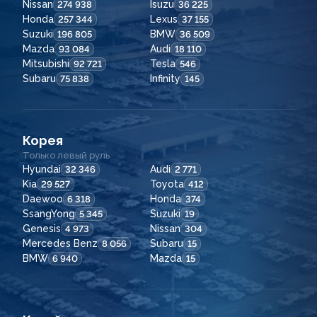
Nissan
Isuzu
274 938
36 225
Honda
Lexus
257 344
37 155
Suzuki
BMW
196 805
36 509
Mazda
Audi
93 084
18 110
Mitsubishi
Tesla
92 721
546
Subaru
Infinity
75 838
145
Корея
Только левый руль
Hyundai
Audi
32 346
2 771
Kia
Toyota
29 527
412
Daewoo
Honda
6 318
374
SsangYong
Suzuki
5 345
19
Genesis
Nissan
4 973
304
Mercedes Benz
Subaru
8 056
15
BMW
Mazda
6 940
15