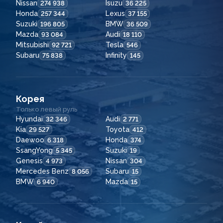
Nissan
Isuzu
274 938
36 225
Honda
Lexus
257 344
37 155
Suzuki
BMW
196 805
36 509
Mazda
Audi
93 084
18 110
Mitsubishi
Tesla
92 721
546
Subaru
Infinity
75 838
145
Корея
Только левый руль
Hyundai
Audi
32 346
2 771
Kia
Toyota
29 527
412
Daewoo
Honda
6 318
374
SsangYong
Suzuki
5 345
19
Genesis
Nissan
4 973
304
Mercedes Benz
Subaru
8 056
15
BMW
Mazda
6 940
15