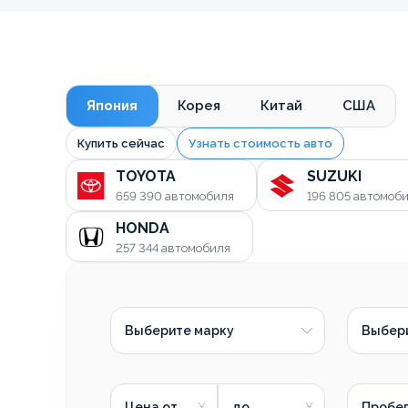
Япония
Корея
Китай
США
Купить сейчас
Узнать стоимость авто
TOYOTA
SUZUKI
659 390
автомобиля
196 805
автомоб
HONDA
257 344
автомобиля
Выберите марку
Выбер
Цена от
до
Пробег