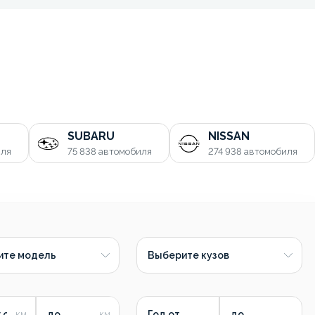
SUBARU
NISSAN
иля
75 838
автомобиля
274 938
автомобиля
ите модель
Выберите кузов
 от
до
Год от
до