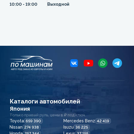
10:00 - 19:00
Выходной
Каталоги автомобилей
Япония
Только правый руль, цены в ₽ под ключ.
Toyota
Mercedes Benz
659 390
42 419
Nissan
Isuzu
274 938
36 225
Honda
Lexus
257 344
37 155