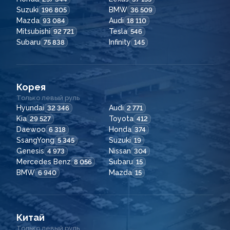
Suzuki
BMW
196 805
36 509
Mazda
Audi
93 084
18 110
Mitsubishi
Tesla
92 721
546
Subaru
Infinity
75 838
145
Корея
Только левый руль
Hyundai
Audi
32 346
2 771
Kia
Toyota
29 527
412
Daewoo
Honda
6 318
374
SsangYong
Suzuki
5 345
19
Genesis
Nissan
4 973
304
Mercedes Benz
Subaru
8 056
15
BMW
Mazda
6 940
15
Китай
Только левый руль