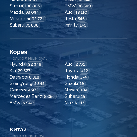
Suzuki
BMW
196 805
36 509
Mazda
Audi
93 084
18 110
Mitsubishi
Tesla
92 721
546
Subaru
Infinity
75 838
145
Корея
Только левый руль
Hyundai
Audi
32 346
2 771
Kia
Toyota
29 527
412
Daewoo
Honda
6 318
374
SsangYong
Suzuki
5 345
19
Genesis
Nissan
4 973
304
Mercedes Benz
Subaru
8 056
15
BMW
Mazda
6 940
15
Китай
Только левый руль