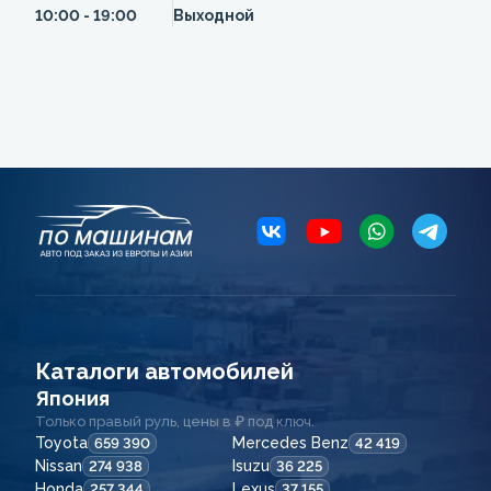
10:00 - 19:00
Выходной
Каталоги автомобилей
Япония
Только правый руль, цены в ₽ под ключ.
Toyota
Mercedes Benz
659 390
42 419
Nissan
Isuzu
274 938
36 225
Honda
Lexus
257 344
37 155