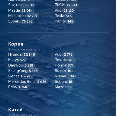
Suzuki
BMW
196 805
36 509
Mazda
Audi
93 084
18 110
Mitsubishi
Tesla
92 721
546
Subaru
Infinity
75 838
145
Корея
Только левый руль
Hyundai
Audi
32 346
2 771
Kia
Toyota
29 527
412
Daewoo
Honda
6 318
374
SsangYong
Suzuki
5 345
19
Genesis
Nissan
4 973
304
Mercedes Benz
Subaru
8 056
15
BMW
Mazda
6 940
15
Китай
Только левый руль