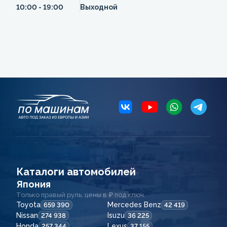
10:00 - 19:00
Выходной
Каталоги автомобилей
Япония
Только правый руль, цены в ₽ под ключ.
Toyota
Mercedes Benz
659 390
42 419
Nissan
Isuzu
274 938
36 225
Honda
Lexus
257 344
37 155