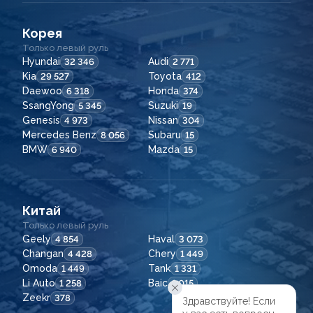
Корея
Только левый руль
Hyundai
Audi
32 346
2 771
Kia
Toyota
29 527
412
Daewoo
Honda
6 318
374
SsangYong
Suzuki
5 345
19
Genesis
Nissan
4 973
304
Mercedes Benz
Subaru
8 056
15
BMW
Mazda
6 940
15
Китай
Только левый руль
Geely
Haval
4 854
3 073
Changan
Chery
4 428
1 449
Omoda
Tank
1 449
1 331
Li Auto
Baic
1 258
1 015
Zeekr
378
Здравствуйте! Если
