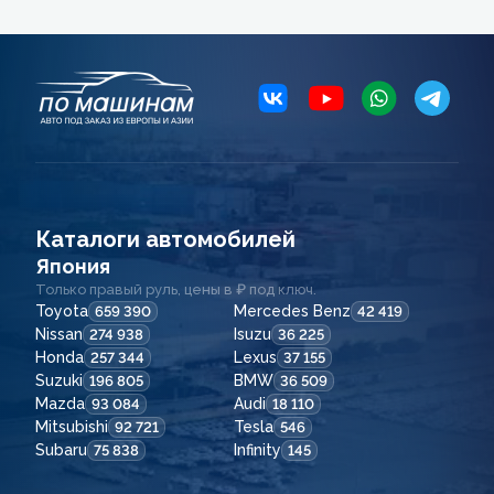
Каталоги автомобилей
Япония
Только правый руль, цены в ₽ под ключ.
Toyota
Mercedes Benz
659 390
42 419
Nissan
Isuzu
274 938
36 225
Honda
Lexus
257 344
37 155
Suzuki
BMW
196 805
36 509
Mazda
Audi
93 084
18 110
Mitsubishi
Tesla
92 721
546
Subaru
Infinity
75 838
145