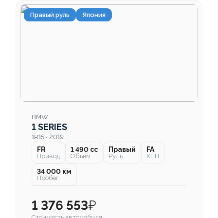
Правый руль
Япония
BMW
1 SERIES
1R15 • 2019
FR
1 490 cc
Правый
FA
Привод
Объем
Руль
КПП
34 000 км
Пробег
1 376 553
₽
Стоимость автомобиля