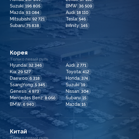
Suzuki
BMW
196 805
36 509
Mazda
Audi
93 084
18 110
Mitsubishi
Tesla
92 721
546
Subaru
Infinity
75 838
145
Корея
Только левый руль
Hyundai
Audi
32 346
2 771
Kia
Toyota
29 527
412
Daewoo
Honda
6 318
374
SsangYong
Suzuki
5 345
19
Genesis
Nissan
4 973
304
Mercedes Benz
Subaru
8 056
15
BMW
Mazda
6 940
15
Китай
Только левый руль