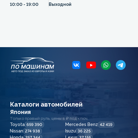
10:00 - 19:00
Выходной
Каталоги автомобилей
Япония
Только правый руль, цены в ₽ под ключ.
Toyota
Mercedes Benz
659 390
42 419
Nissan
Isuzu
274 938
36 225
Honda
Lexus
257 344
37 155