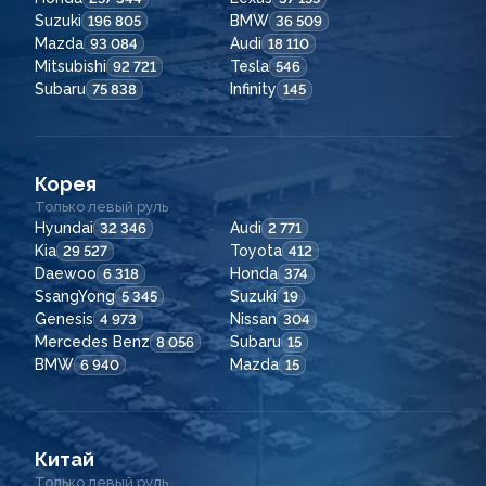
Suzuki
BMW
196 805
36 509
Mazda
Audi
93 084
18 110
Mitsubishi
Tesla
92 721
546
Subaru
Infinity
75 838
145
Корея
Только левый руль
Hyundai
Audi
32 346
2 771
Kia
Toyota
29 527
412
Daewoo
Honda
6 318
374
SsangYong
Suzuki
5 345
19
Genesis
Nissan
4 973
304
Mercedes Benz
Subaru
8 056
15
BMW
Mazda
6 940
15
Китай
Только левый руль