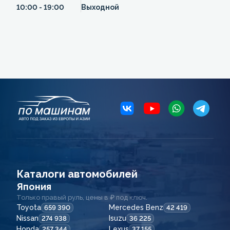
10:00 - 19:00
Выходной
Каталоги автомобилей
Япония
Только правый руль, цены в ₽ под ключ.
Toyota
Mercedes Benz
659 390
42 419
Nissan
Isuzu
274 938
36 225
Honda
Lexus
257 344
37 155