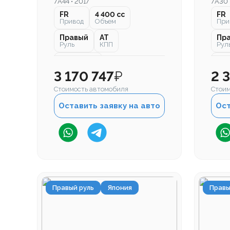
7A44 • 2017
7A30 
FR
4 400 cc
FR
Привод
Объем
При
Правый
AT
Пр
Руль
КПП
Рул
65 000 км
52 
Пробег
Про
3 170 747
₽
2 
Стоимость автомобиля
Стоим
Оставить заявку на авто
Ост
Правый руль
Япония
Правы