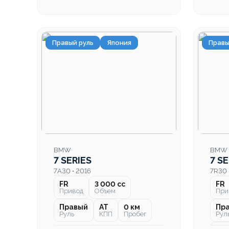
Правый руль
Япония
Правы
BMW
BMW
7 SERIES
7 SE
7A30 • 2016
7R30 
FR
3 000 cc
FR
Привод
Объем
При
Правый
AT
0 км
Пр
Руль
КПП
Пробег
Рул