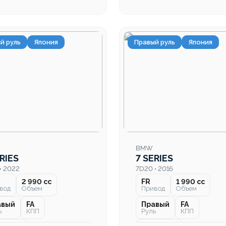
й руль
Япония
Правый руль
Япония
BMW
RIES
7 SERIES
• 2022
7D20 • 2016
2 990 cc
FR
1 990 cc
вод
Объем
Привод
Объем
авый
FA
Правый
FA
ь
КПП
Руль
КПП