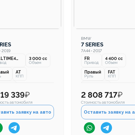
BMW
RIES
7 SERIES
• 2019
7A44 • 2017
FULLTIME4WD
3 000 cc
FR
4 400 cc
вод
Объем
Привод
Объем
авый
AT
Правый
FAT
ь
КПП
Руль
КПП
000 км
113 000 км
бег
Пробег
619 339
₽
2 808 717
₽
ость автомобиля
Стоимость автомобиля
авить заявку на авто
Оставить заявку на 