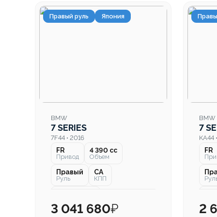
Правый руль
Япония
Правы
BMW
BMW
7 SERIES
7 SE
7F44 • 2016
KA44 
FR
4 390 cc
FR
Привод
Объем
При
Правый
CA
Пр
Руль
КПП
Рул
170 000 км
34 
Пробег
Про
3 041 680
₽
2 