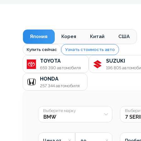
Япония
Корея
Китай
США
Купить сейчас
Узнать стоимость авто
TOYOTA
SUZUKI
659 390
автомобиля
196 805
автомоб
HONDA
257 344
автомобиля
Выберите марку
Выбери
Цена от
до
Пробег