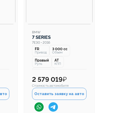
BMW
7 SERIES
7E30 • 2016
FR
3 000 cc
Привод
Объем
Правый
AT
Руль
КПП
85 000 км
Пробег
2 579 019
₽
Стоимость автомобиля
авто
Оставить заявку на авто