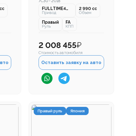
7C30 • 2018
cc
FULLTIME4WD
2 990 cc
Привод
Объем
Правый
FA
Руль
КПП
134 000 км
Пробег
2 008 455
₽
Стоимость автомобиля
авто
Оставить заявку на авто
Правый руль
Япония