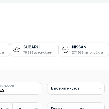
SUBARU
NISSAN
иля
75 838
автомобиля
274 938
автомобиля
те модель
Выберите кузов
 от
до
Год от
до