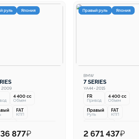
й руль
Япония
Правый руль
Япония
BMW
RIES
7 SERIES
• 2009
YA44 • 2015
4 400 cc
FR
4 400 cc
вод
Объем
Привод
Объем
авый
FAT
Правый
FAT
ь
КПП
Руль
КПП
000 км
103 000 км
бег
Пробег
636 877
₽
2 671 437
₽