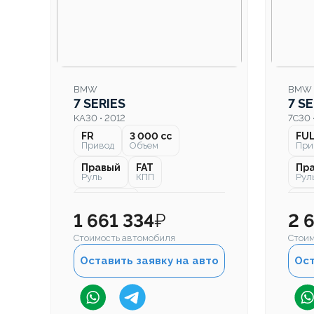
BMW
BMW
7 SERIES
7 SE
KA30 • 2012
7C30 
FR
3 000 cc
Привод
Объем
При
Правый
FAT
Пр
Руль
КПП
Рул
43 000 км
57 
Пробег
Про
1 661 334
₽
2 
Стоимость автомобиля
Стоим
Оставить заявку на авто
Ост