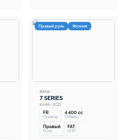
Правый руль
Япония
BMW
7 SERIES
KA44 • 2011
FR
4 400 cc
Привод
Объем
Правый
FAT
Руль
КПП