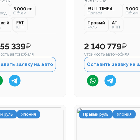
• 2017
7C30 • 2018
3 000 cc
FULLTIME4WD
3 000 
вод
Объем
Привод
Объем
авый
FAT
Правый
AT
ь
КПП
Руль
КПП
000 км
108 000 км
бег
Пробег
355 339
₽
2 140 779
₽
ость автомобиля
Стоимость автомобиля
авить заявку на авто
Оставить заявку на 
й руль
Япония
Правый руль
Япония