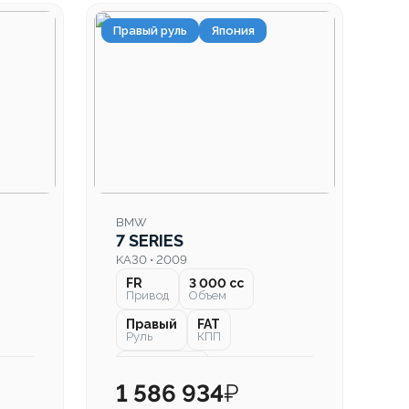
Правый руль
Япония
BMW
7 SERIES
KA30 • 2009
FR
3 000 cc
Привод
Объем
Правый
FAT
Руль
КПП
122 000 км
Пробег
1 586 934
₽