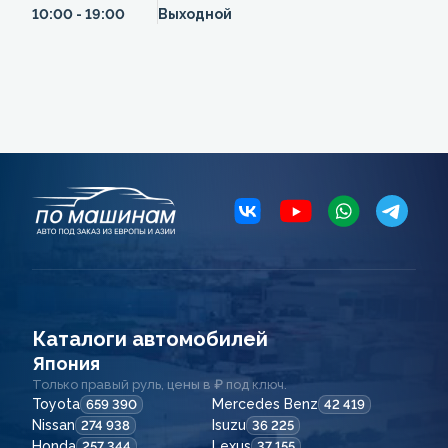
10:00 - 19:00
Выходной
Каталоги автомобилей
Япония
Только правый руль, цены в ₽ под ключ.
Toyota
Mercedes Benz
659 390
42 419
Nissan
Isuzu
274 938
36 225
Honda
Lexus
257 344
37 155