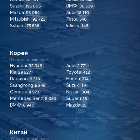
Suzuki
BMW
196 805
36 509
Mazda
Audi
93 084
18 110
Mitsubishi
Tesla
92 721
546
Subaru
Infinity
75 838
145
Корея
Только левый руль
Hyundai
Audi
32 346
2 771
Kia
Toyota
29 527
412
Daewoo
Honda
6 318
374
SsangYong
Suzuki
5 345
19
Genesis
Nissan
4 973
304
Mercedes Benz
Subaru
8 056
15
BMW
Mazda
6 940
15
Китай
Только левый руль