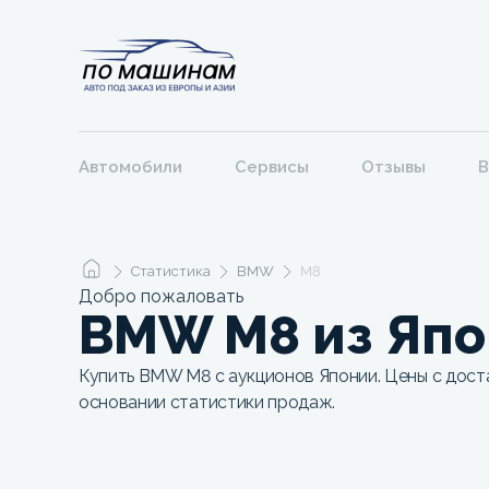
Автомобили
Сервисы
Отзывы
В
Статистика
BMW
M8
Добро пожаловать
BMW M8 из Яп
Купить BMW M8 с аукционов Японии. Цены с доста
основании статистики продаж.