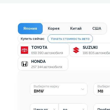
Япония
Корея
Китай
США
Купить сейчас
Узнать стоимость авто
TOYOTA
SUZUKI
659 390
автомобиля
196 805
автомоб
HONDA
257 344
автомобиля
Выберите марку
Выбери
Цена от
до
Пробег