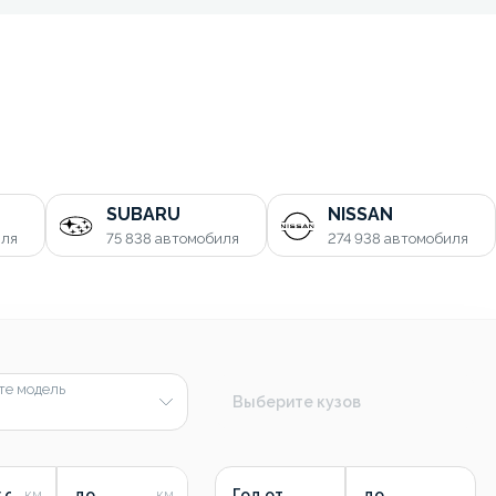
SUBARU
NISSAN
иля
75 838
автомобиля
274 938
автомобиля
те модель
Выберите кузов
 от
до
Год от
до