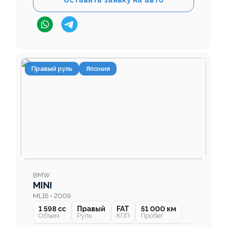
Оставить заявку на авто
Правый руль
Япония
BMW
MINI
ML16 • 2009
1 598 cc
Правый
FAT
51 000 км
Объем
Руль
КПП
Пробег