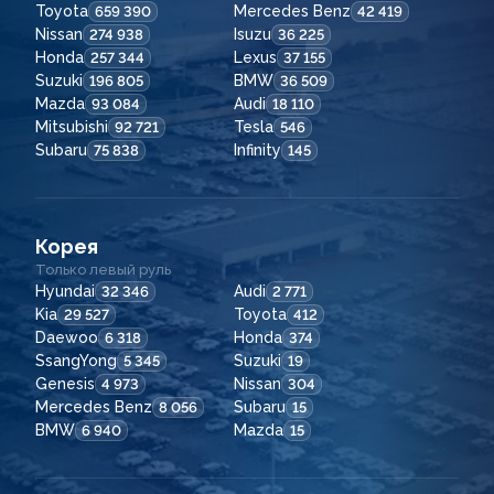
Toyota
Mercedes Benz
659 390
42 419
Nissan
Isuzu
274 938
36 225
Honda
Lexus
257 344
37 155
Suzuki
BMW
196 805
36 509
Mazda
Audi
93 084
18 110
Mitsubishi
Tesla
92 721
546
Subaru
Infinity
75 838
145
Корея
Только левый руль
Hyundai
Audi
32 346
2 771
Kia
Toyota
29 527
412
Daewoo
Honda
6 318
374
SsangYong
Suzuki
5 345
19
Genesis
Nissan
4 973
304
Mercedes Benz
Subaru
8 056
15
BMW
Mazda
6 940
15