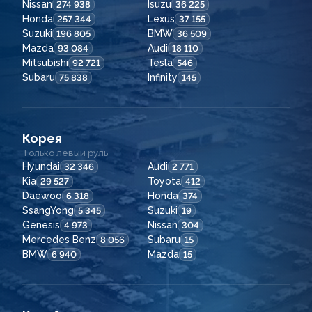
Nissan
Isuzu
274 938
36 225
Honda
Lexus
257 344
37 155
Suzuki
BMW
196 805
36 509
Mazda
Audi
93 084
18 110
Mitsubishi
Tesla
92 721
546
Subaru
Infinity
75 838
145
Корея
Только левый руль
Hyundai
Audi
32 346
2 771
Kia
Toyota
29 527
412
Daewoo
Honda
6 318
374
SsangYong
Suzuki
5 345
19
Genesis
Nissan
4 973
304
Mercedes Benz
Subaru
8 056
15
BMW
Mazda
6 940
15