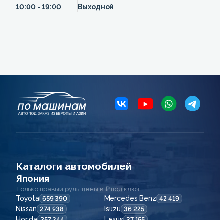
10:00 - 19:00
Выходной
Каталоги автомобилей
Япония
Только правый руль, цены в ₽ под ключ.
Toyota
Mercedes Benz
659 390
42 419
Nissan
Isuzu
274 938
36 225
Honda
Lexus
257 344
37 155