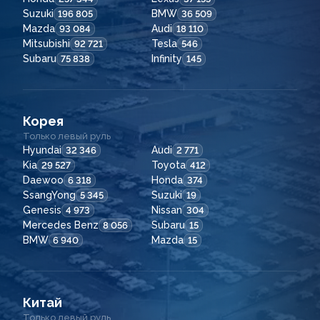
Suzuki
BMW
196 805
36 509
Mazda
Audi
93 084
18 110
Mitsubishi
Tesla
92 721
546
Subaru
Infinity
75 838
145
Корея
Только левый руль
Hyundai
Audi
32 346
2 771
Kia
Toyota
29 527
412
Daewoo
Honda
6 318
374
SsangYong
Suzuki
5 345
19
Genesis
Nissan
4 973
304
Mercedes Benz
Subaru
8 056
15
BMW
Mazda
6 940
15
Китай
Только левый руль